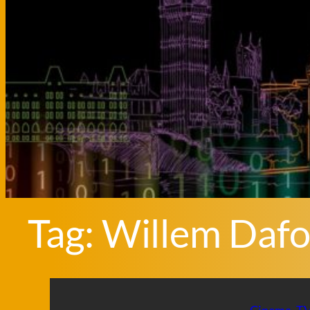
Tag:
Willem Daf
Cinema
, 
T