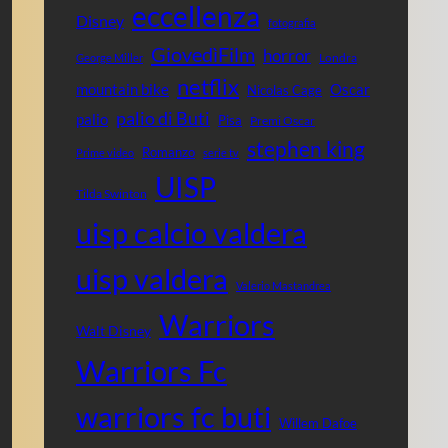
eccellenza
Disney
fotografia
GiovedìFilm
horror
Londra
George Miller
netflix
mountain bike
Oscar
Nicolas Cage
palio di Buti
palio
Pisa
Premi Oscar
stephen king
Romanzo
Prime video
serie tv
UISP
Tilda Swinton
uisp calcio valdera
uisp valdera
Valerio Mastandrea
Warriors
Walt Disney
Warriors Fc
warriors fc buti
Willem Dafoe