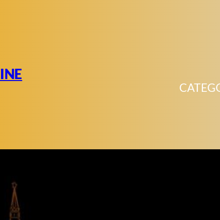
INE
CATEG