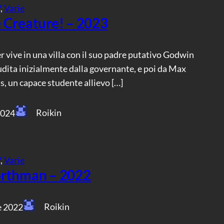
V
, 
Varie
 Creature! – 2023
r vive in una villa con il suo padre putativo Godwin
dita inizialmente dalla governante, e poi da Max
, un capace studente allievo […]
Roikin
2024
V
, 
Varie
rthman – 2022
Roikin
e 2022