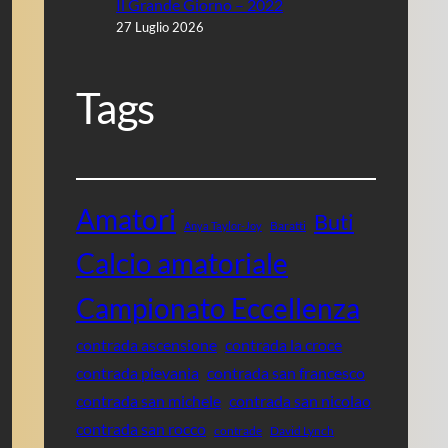
Il Grande Giorno – 2022
27 Luglio 2026
Tags
Amatori
Buti
Baratti
Anya Taylor-Joy
Calcio amatoriale
Campionato Eccellenza
contrada ascensione
contrada la croce
contrada pievania
contrada san francesco
contrada san michele
contrada san nicolao
contrada san rocco
contrade
David Lynch