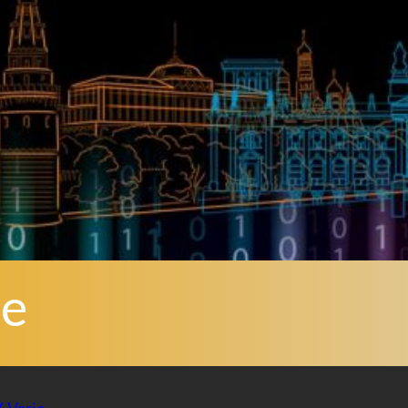
oe
V
, 
Varie