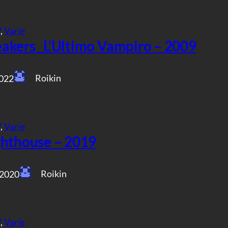
V
, 
Varie
akers _L’Ultimo Vampiro – 2009
Roikin
2022
V
, 
Varie
ghthouse – 2019
Roikin
 2020
V
, 
Varie