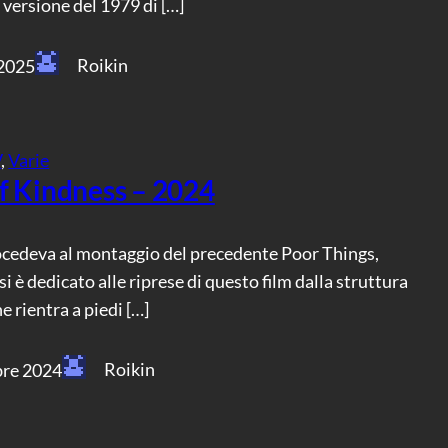
 versione del 1979 di […]
Roikin
 2025
V
, 
Varie
f Kindness – 2024
cedeva al montaggio del precedente Poor Things,
i è dedicato alle riprese di questo film dalla struttura
e rientra a piedi […]
Roikin
bre 2024