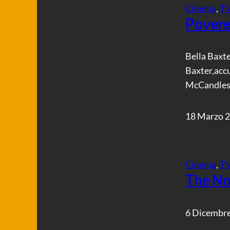
Cinema
, 
T
Povere
Bella Baxte
Baxter,accu
McCandless
18 Marzo 
Cinema
, 
T
The No
6 Dicembr