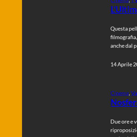
L’Ultim
Questa pell
filmografia
anche dal p
14 Aprile 
Cinema
, 
Va
Nosfer
Due ore e v
riproposiz