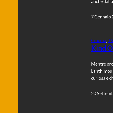
anche dalla
7 Gennaio
Cinema
, 
T
Kind O
Mentre pro
Lanthimos s
curiosa e ch
20 Settem