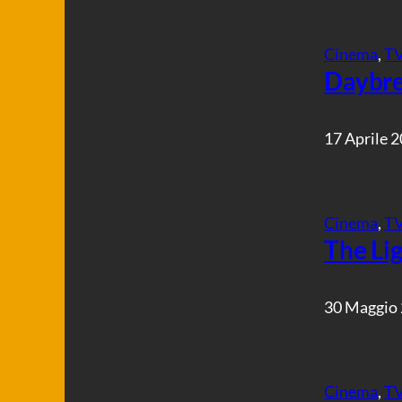
Cinema
, 
T
Daybre
17 Aprile 
Cinema
, 
T
The Li
30 Maggio
Cinema
, 
T