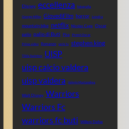
eccellenza
Disney
fotografia
GiovedìFilm
horror
Londra
George Miller
netflix
mountain bike
Oscar
Nicolas Cage
palio di Buti
palio
Pisa
Premi Oscar
stephen king
Romanzo
Prime video
serie tv
UISP
Tilda Swinton
uisp calcio valdera
uisp valdera
Valerio Mastandrea
Warriors
Walt Disney
Warriors Fc
warriors fc buti
Willem Dafoe