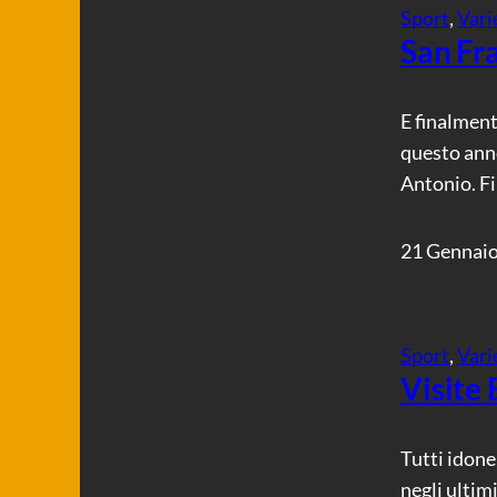
Sport
, 
Vari
San Fr
E finalment
questo anno
Antonio. Fi
21 Gennai
Sport
, 
Vari
Visite 
Tutti idonei
negli ultim