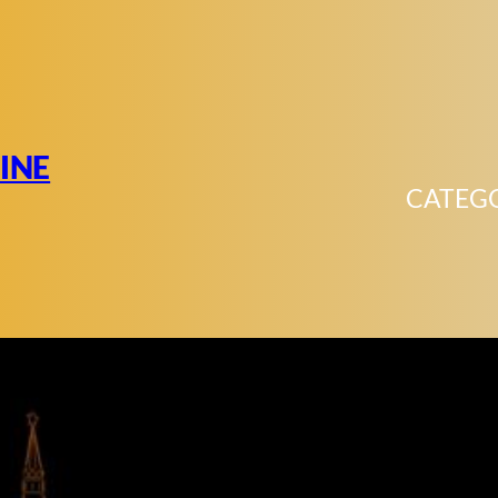
INE
CATEG