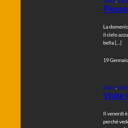
Pievani
La domenica
il cielo azz
bella […]
19 Gennai
Sport
, 
Vari
Visite 
Il venerdì 
perché vede