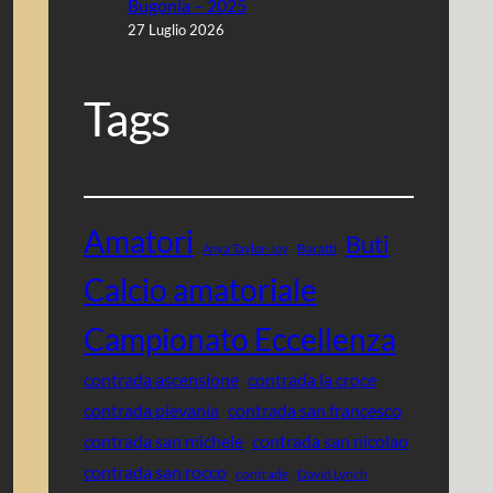
Bugonia – 2025
27 Luglio 2026
Tags
Amatori
Buti
Baratti
Anya Taylor-Joy
Calcio amatoriale
Campionato Eccellenza
contrada ascensione
contrada la croce
contrada pievania
contrada san francesco
contrada san michele
contrada san nicolao
contrada san rocco
contrade
David Lynch