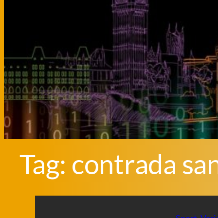
Tag:
contrada san
Sport
, 
Vari