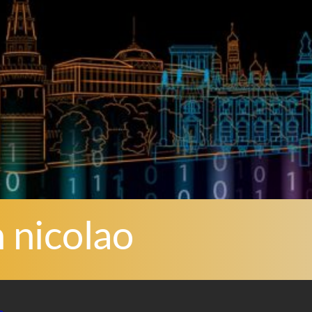
 nicolao
e