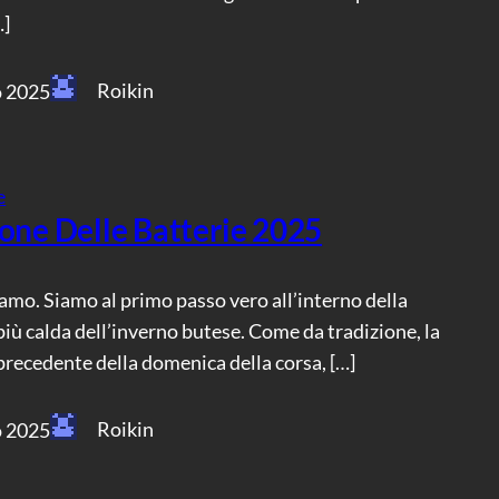
…]
Roikin
o 2025
e
ione Delle Batterie 2025
siamo. Siamo al primo passo vero all’interno della
iù calda dell’inverno butese. Come da tradizione, la
recedente della domenica della corsa, […]
Roikin
o 2025