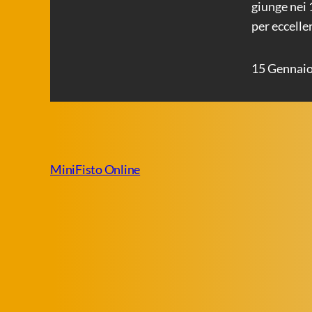
giunge nei 1
per eccelle
15 Gennai
MiniFisto Online