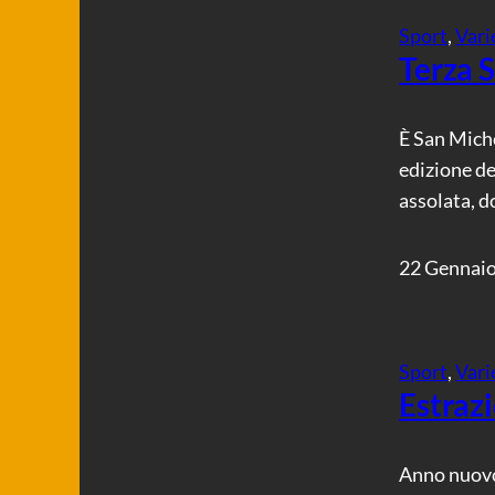
Sport
, 
Vari
Terza S
È San Miche
edizione de
assolata, d
22 Gennai
Sport
, 
Vari
Estrazi
Anno nuovo,