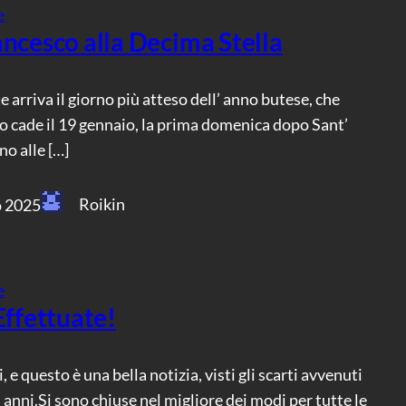
e
ancesco alla Decima Stella
e arriva il giorno più atteso dell’ anno butese, che
 cade il 19 gennaio, la prima domenica dopo Sant’
no alle […]
Roikin
o 2025
e
Effettuate!
, e questo è una bella notizia, visti gli scarti avvenuti
i anni.Si sono chiuse nel migliore dei modi per tutte le