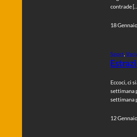
contrade [
18 Gennai
Sport
, 
Vari
Estraz
Eccoci, ci 
settimana p
settimana p
12 Gennai