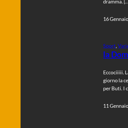
dramma. […
16 Gennai
Sport
, 
Vari
la Dom
Eccociiiii.
giorno la c
per Buti. I 
11 Gennai