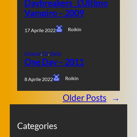
Daybreakers _L’Ultimo
Vampiro – 2009
Roikin
17 Aprile 2022
Cinema
, 
TV
, 
Varie
One Day – 2011
Roikin
8 Aprile 2022
Older Posts
→
Categories