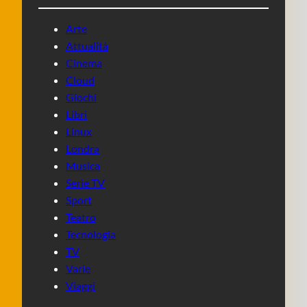
Arte
Attualità
Cinema
Cloud
Giochi
Libri
Linux
Londra
Musica
Serie TV
Sport
Teatro
Tecnologia
TV
Varie
Viaggi