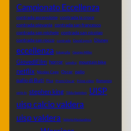
Campionato Eccellenza
contrada ascensione
contrada la croce
contrada pievania
contrada san francesco
contrada san michele
contrada san nicolao
contrada san rocco
Disney
contrade
David Lynch
eccellenza
fotografia
George Miller
GiovedìFilm
horror
mountain bike
Londra
netflix
Oscar
palio
Nicolas Cage
palio di Buti
Pisa
Romanzo
Premi Oscar
Prime video
UISP
stephen king
Tilda Swinton
serie tv
uisp calcio valdera
uisp valdera
Valerio Mastandrea
Warriors