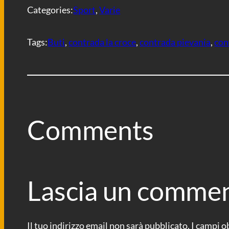
i
Categories:
Sport
, 
Varie
Tags:
Buti
, 
contrada la croce
, 
contrada pievania
, 
con
Comments
Lascia un comme
Il tuo indirizzo email non sarà pubblicato.
I campi o