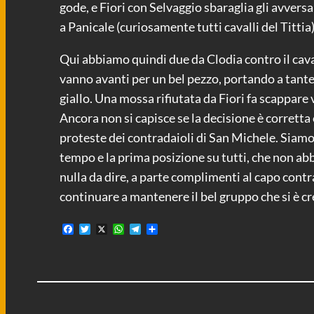
gode, e Fiori con Selvaggio sbaraglia gli avversar
a Panicale (curiosamente tutti cavalli del Tittia
Qui abbiamo quindi due da Clodia contro il caval
vanno avanti per un bel pezzo, portando a tante 
giallo. Una mossa rifiutata da Fiori fa scappare
Ancora non si capisce se la decisione è corrett
proteste dei contradaioli di San Michele. Siamo 
tempo e la prima posizione su tutti, che non a
nulla da dire, a parte complimenti al capo contra
continuare a mantenere il bel gruppo che si è cr
F
T
X
W
T
C
a
w
h
e
o
c
i
a
l
n
e
t
t
e
d
b
t
s
g
i
o
e
A
r
v
o
r
p
a
i
k
p
m
d