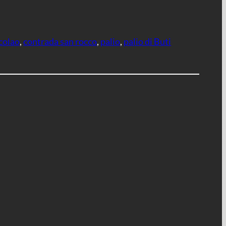
colao
, 
contrada san rocco
, 
palio
, 
palio di Buti