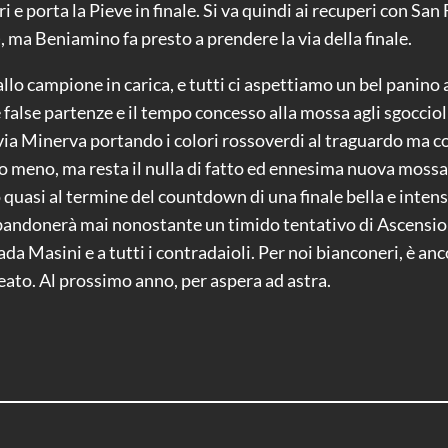
i e porta la Pieve in finale. Si va quindi ai recuperi con San
), ma Beniamino fa presto a prendere la via della finale.
lo campione in carica, e tutti ci aspettiamo un bel panino ad
false partenze e il tempo concesso alla mossa agli sgocciol
 via Minerva portando i colori rossoverdi al traguardo ma c
a o meno, ma resta il nulla di fatto ed ennesima nuova moss
quasi al termine del countdown di una finale bella e intensa
bbandonerà mai nonostante un timido tentativo di Ascension
da Masini e a tutti i contradaioli. Per noi bianconeri, è anc
eato. Al prossimo anno, per aspera ad astra.