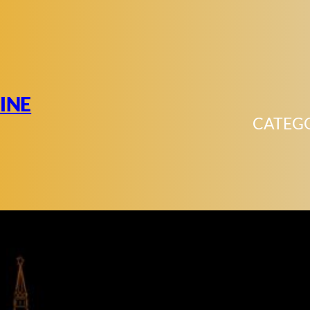
INE
CATEG