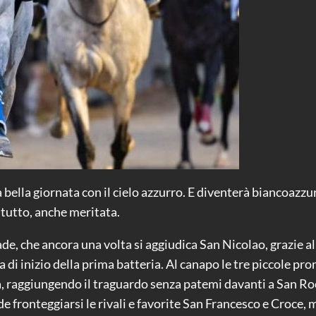
bella giornata con il cielo azzurro. E diventerà biancoazzurro
i tutto, anche meritata.
ade, che ancora una volta si aggiudica San Nicolao, grazie a
ora di inizio della prima batteria. Al canapo le tre piccole 
a, raggiungendo il traguardo senza patemi davanti a San Roc
 fronteggiarsi le rivali e favorite San Francesco e Croce, m