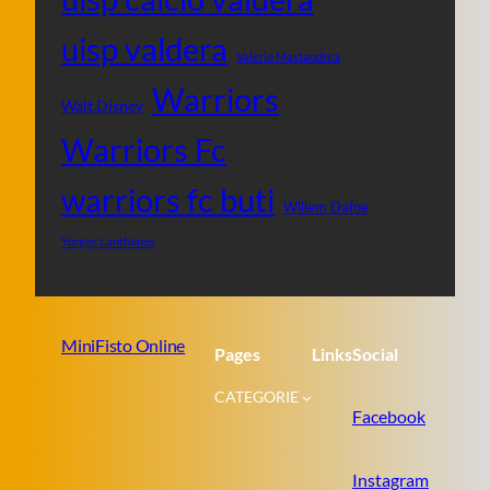
uisp valdera
Valerio Mastandrea
Warriors
Walt Disney
Warriors Fc
warriors fc buti
Willem Dafoe
Yorgos Lanthimos
MiniFisto Online
Pages
Links
Social
CATEGORIE
Facebook
Instagram