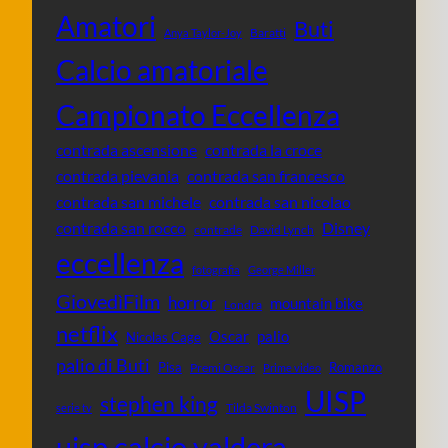
Amatori
Buti
Baratti
Anya Taylor-Joy
Calcio amatoriale
Campionato Eccellenza
contrada ascensione
contrada la croce
contrada pievania
contrada san francesco
contrada san michele
contrada san nicolao
contrada san rocco
Disney
contrade
David Lynch
eccellenza
fotografia
George Miller
GiovedìFilm
horror
mountain bike
Londra
netflix
Oscar
palio
Nicolas Cage
palio di Buti
Pisa
Romanzo
Premi Oscar
Prime video
UISP
stephen king
Tilda Swinton
serie tv
uisp calcio valdera