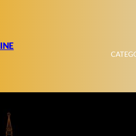
INE
CATEG