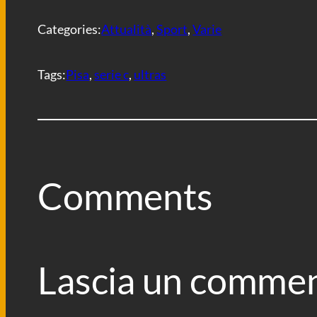
k
p
m
d
i
Categories:
Attualità
, 
Sport
, 
Varie
Tags:
Pisa
, 
serie c
, 
ultras
Comments
Lascia un comme