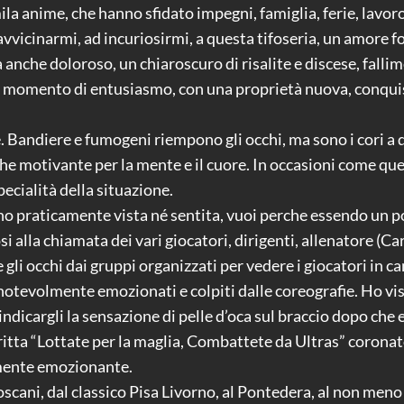
a anime, che hanno sfidato impegni, famiglia, ferie, lavor
avvicinarmi, ad incuriosirmi, a questa tifoseria, un amore fo
anche doloroso, un chiaroscuro di risalite e discese, fallime
momento di entusiasmo, con una proprietà nuova, conquist
e. Bandiere e fumogeni riempono gli occhi, ma sono i cori a
motivante per la mente e il cuore. In occasioni come queste
pecialità della situazione.
ho praticamente vista né sentita, vuoi perche essendo un p
fosi alla chiamata dei vari giocatori, dirigenti, allenatore (
e gli occhi dai gruppi organizzati per vedere i giocatori in 
notevolmente emozionati e colpiti dalle coreografie. Ho vis
indicargli la sensazione di pelle d’oca sul braccio dopo che 
ritta “Lottate per la maglia, Combattete da Ultras” coronato
amente emozionante.
scani, dal classico Pisa Livorno, al Pontedera, al non meno