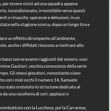
o, per essere vicini ad una squadra appena
rte, incondizionato, irresistibile verso questi
nti e rinascite, speranze e delusioni, in un
ata nella stagione scorsa, dopo un lungo tira e
 dare un effetto dirompente all’ambiente,
, anche i diffidati riescono a rientrare allo
o bassi non eravamo raggiunti dal sonoro, vuoi
Carmine Gautieri, vecchia conoscenza della serie
campo. Gli stessi giocatori, nonostante siano
to con i miei occhi il numero 14, Samuele
era stato srotolato lo striscione dedicato al
 da una cacofonia di cori, applausi e
 combattuto con la Lucchese, poi la Carrarese,