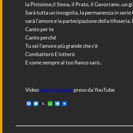
la Pistoiese,il Siena, il Prato, il Gavorrano..un
Sarà tutta un incognita, la permanenza in serie C,
sarà l’amore e la partecipazione della tifoseria
Canto per te
Canto perché
Tu sei l’amore più grande che c’è
Combatterò E lotterò
E come sempre al tuo fianco sarò..
Video
presentazione
preso da YouTube
F
T
X
W
T
C
a
w
h
e
o
c
i
a
l
n
e
t
t
e
d
b
t
s
g
i
o
e
A
r
v
o
r
p
a
i