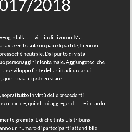
 2017/2018
e vengo dalla provincia di Livorno. Ma
se avrò visto solo un paio di partite, Livorno
 pressoché neutrale. Dal punto di vista
i so personaggini niente male. Aggiungeteci che
 uno sviluppo forte della cittadina da cui
 quindi via..ci potevo stare..
 soprattutto in virtù delle precedenti
no mancare, quindi mi aggrego a loro e in tardo
amente gremita. E di che tinta…la tribuna,
, danno un numero di partecipanti attendibile