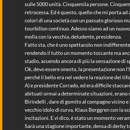
sulle 5000 unità. Cinquemila persone. Cinquemil
retrocessa. Ed è questo, quello che mi porta ad 
colori di una società con un passato glorioso ma 
tourbillon continuo. Adesso siamo ad un nuovo 
molla con la vecchia, deludente, presidenza.
Fatto sta, che è uno spettacolo non indifferent
rendendo il tutto un momento toccante ma anche 
stadio, acuendo ancora di più la sensazione di s
Ok, devo essere onesto, la presentazione non l’
perché il bello era nel vedere la reazione dei ti
A) e presidente Corrado, ed era difficile staccar
abituati ormai a determinate situazioni, erano 
Birindelli , dare di gomito al compagno vicino e 
vecchio idolo di curva, Klaus Berggren con la sc
incitazioni. E vi dico, è stato un momento ver
Sarà una stagione importante, densa di derby to