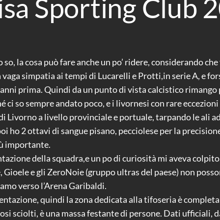
isa Sporting Club
lo so, la cosa può fare anche un po’ ridere, considerando ch
aga simpatia ai tempi di Lucarelli e Protti,in serie A, e for
 anni prima. Quindi da un punto di vista calcistico rimango
hé ci so sempre andato poco, e i livornesi con rare eccezion
ivorno a livello provinciale e portuale, tarpando le ali ad
oi ho 2 ottavi di sangue pisano, pecciolese per la precisione,
iù importante.
tazione della squadra,e un po di curiosità mi aveva colpito,
 Gioele e gli ZeroNoie (gruppo ultras del paese) non posso
amo verso l’Arena Garibaldi.
sentazione, quindi la zona dedicata alla tifoseria è complet
osi sciolti, è una massa festante di persone. Dati ufficiali