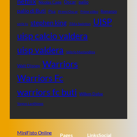
netflix
Oscar
palio
Nicolas Cage
palio di Buti
Pisa
Romanzo
Premi Oscar
Prime video
UISP
stephen king
Tilda Swinton
serie tv
uisp calcio valdera
uisp valdera
Valerio Mastandrea
Warriors
Walt Disney
Warriors Fc
warriors fc buti
Willem Dafoe
Yorgos Lanthimos
MiniFisto Online
Pages
Links
Social