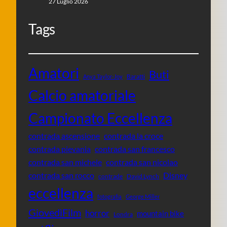
27 Luglio 2026
Tags
Amatori
Buti
Baratti
Anya Taylor-Joy
Calcio amatoriale
Campionato Eccellenza
contrada ascensione
contrada la croce
contrada pievania
contrada san francesco
contrada san michele
contrada san nicolao
contrada san rocco
Disney
contrade
David Lynch
eccellenza
fotografia
George Miller
GiovedìFilm
horror
mountain bike
Londra