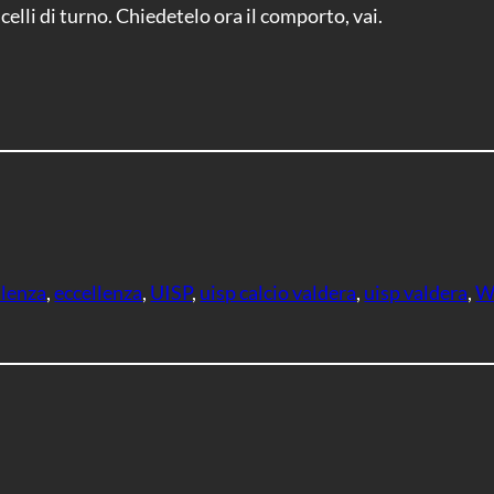
elli di turno. Chiedetelo ora il comporto, vai.
lenza
, 
eccellenza
, 
UISP
, 
uisp calcio valdera
, 
uisp valdera
, 
W