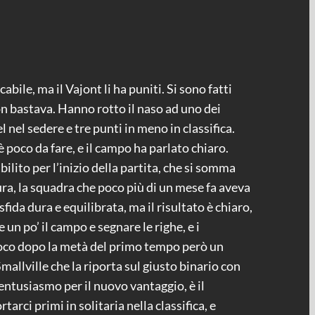
bile, ma il Vajont li ha puniti. Si sono fatti
on bastava. Hanno rotto il naso ad uno dei
l nel sedere e tre punti in meno in classifica.
 poco da fare, e il campo ha parlato chiaro.
ilito per l’inizio della partita, che si somma
ura, la squadra che poco più di un mese fa aveva
ida dura e equilibrata, ma il risultato è chiaro,
 un po’ il campo e segnare le righe, e i
 Poco dopo la metà del primo tempo però un
mallville che la riporta sul giusto binario con
 entusiasmo per il nuovo vantaggio, è il
tarci primi in solitaria nella classifica, e