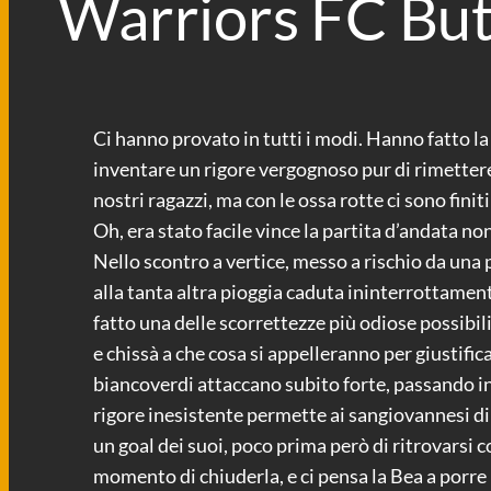
Warriors FC Buti
Ci hanno provato in tutti i modi. Hanno fatto la 
inventare un rigore vergognoso pur di rimettere
nostri ragazzi, ma con le ossa rotte ci sono finit
Oh, era stato facile vince la partita d’andata n
Nello scontro a vertice, messo a rischio da una p
alla tanta altra pioggia caduta ininterrottament
fatto una delle scorrettezze più odiose possibil
e chissà a che cosa si appelleranno per giustifica
biancoverdi attaccano subito forte, passando i
rigore inesistente permette ai sangiovannesi di p
un goal dei suoi, poco prima però di ritrovarsi c
momento di chiuderla, e ci pensa la Bea a porre il