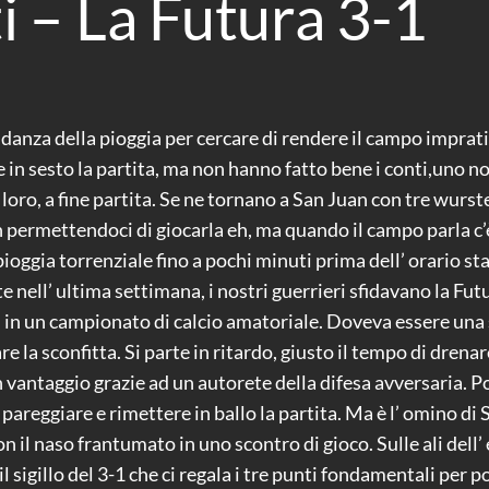
 – La Futura 3-1
danza della pioggia per cercare di rendere il campo impratica
 in sesto la partita, ma non hanno fatto bene i conti,uno n
i loro, a fine partita. Se ne tornano a San Juan con tre wurste
on permettendoci di giocarla eh, ma quando il campo parla c’è
ioggia torrenziale fino a pochi minuti prima dell’ orario stab
e nell’ ultima settimana, i nostri guerrieri sfidavano la Fut
i in un campionato di calcio amatoriale. Doveva essere una sf
re la sconfitta. Si parte in ritardo, giusto il tempo di drenare
n vantaggio grazie ad un autorete della difesa avversaria.
areggiare e rimettere in ballo la partita. Ma è l’ omino di S
on il naso frantumato in uno scontro di gioco. Sulle ali dell’
 sigillo del 3-1 che ci regala i tre punti fondamentali per por