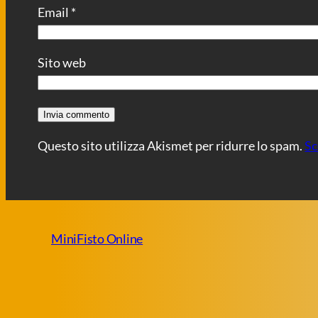
Email
*
Sito web
Questo sito utilizza Akismet per ridurre lo spam.
Sc
MiniFisto Online