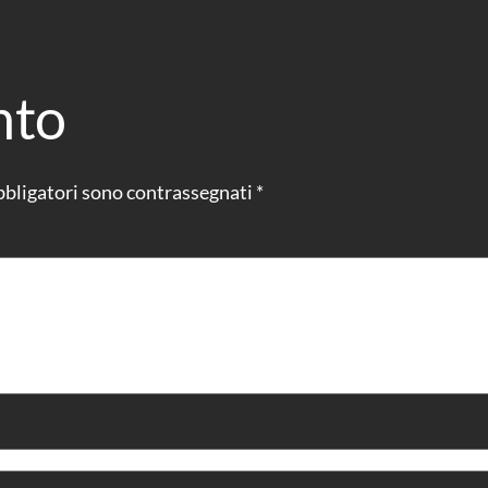
nto
bbligatori sono contrassegnati
*