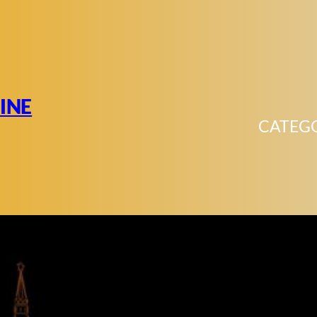
INE
CATEG