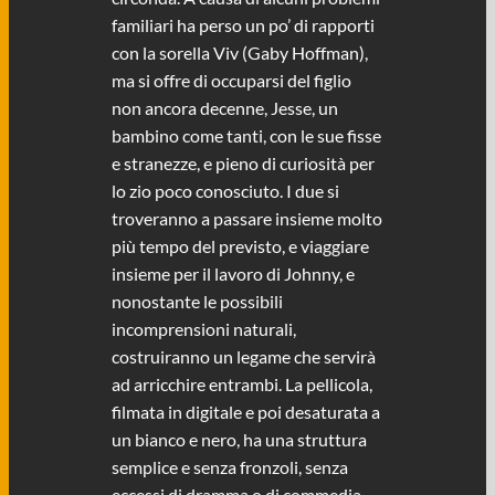
familiari ha perso un po’ di rapporti
con la sorella Viv (Gaby Hoffman),
ma si offre di occuparsi del figlio
non ancora decenne, Jesse, un
bambino come tanti, con le sue fisse
e stranezze, e pieno di curiosità per
lo zio poco conosciuto. I due si
troveranno a passare insieme molto
più tempo del previsto, e viaggiare
insieme per il lavoro di Johnny, e
nonostante le possibili
incomprensioni naturali,
costruiranno un legame che servirà
ad arricchire entrambi. La pellicola,
filmata in digitale e poi desaturata a
un bianco e nero, ha una struttura
semplice e senza fronzoli, senza
eccessi di dramma o di commedia,