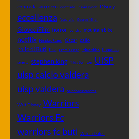
contrada san rocco
Disney
contrade
David Lynch
eccellenza
fotografia
George Miller
GiovedìFilm
horror
mountain bike
Londra
netflix
Oscar
palio
Nicolas Cage
palio di Buti
Pisa
Romanzo
Premi Oscar
Prime video
UISP
stephen king
Tilda Swinton
serie tv
uisp calcio valdera
uisp valdera
Valerio Mastandrea
Warriors
Walt Disney
Warriors Fc
warriors fc buti
Willem Dafoe