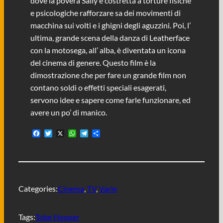
dove la povera Sally è costretta a torture fisiche
e psicologiche rafforzare sa dei movimenti di
macchina sui volti e i ghigni degli aguzzini. Poi, l’
ultima, grande scena della danza di Leatherface
con la motosega, all’ alba, è diventata un icona
del cinema di genere. Questo film è la
dimostrazione che per fare un grande film non
contano soldi o effetti speciali esagerati,
servono idee e sapere come farle funzionare, ed
avere un po’ di manico.
F
T
X
W
T
C
a
w
h
e
o
c
i
a
l
n
e
t
t
e
d
b
t
s
g
i
o
e
A
r
v
o
r
p
a
i
Categories:
Cinema
, 
TV
, 
Varie
k
p
m
d
i
Tags:
Tobe Hooper