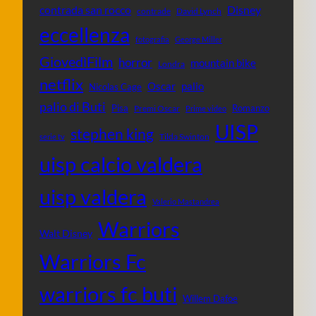
contrada san rocco
Disney
contrade
David Lynch
eccellenza
fotografia
George Miller
GiovedìFilm
horror
mountain bike
Londra
netflix
Oscar
palio
Nicolas Cage
palio di Buti
Pisa
Romanzo
Premi Oscar
Prime video
UISP
stephen king
Tilda Swinton
serie tv
uisp calcio valdera
uisp valdera
Valerio Mastandrea
Warriors
Walt Disney
Warriors Fc
warriors fc buti
Willem Dafoe