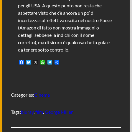
per gli USA. A questo punto non resta che
aspettare visto che c’è ancora un po’ di
incertezza sull’effettiva uscita nel nostro Paese
(Amazon di fatto non mostra immagini o
dettagli sebbene la indichi con il nome
corretto), ma di sicuro è qualcosa che fa gola e
da tenere sotto controllo.
F
T
X
W
T
C
a
w
h
e
o
c
i
a
l
n
e
t
t
e
d
b
t
s
g
i
o
e
A
r
v
o
r
p
a
i
Categories:
Cinema
k
p
m
d
i
Tags:
bluray
, 
film
, 
George Miller