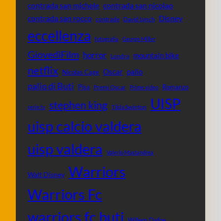
contrada san michele
contrada san nicolao
contrada san rocco
Disney
contrade
David Lynch
eccellenza
fotografia
George Miller
GiovedìFilm
horror
mountain bike
Londra
netflix
Oscar
palio
Nicolas Cage
palio di Buti
Pisa
Romanzo
Premi Oscar
Prime video
UISP
stephen king
Tilda Swinton
serie tv
uisp calcio valdera
uisp valdera
Valerio Mastandrea
Warriors
Walt Disney
Warriors Fc
warriors fc buti
Willem Dafoe