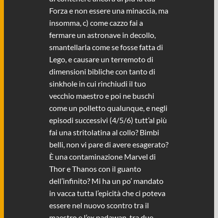
Forza e non essere una minaccia, ma
insomma, c) come cazzo fai a
fermare un astronave in decollo,
smantellarla come se fosse fatta di
Lego, e causare un terremoto di
dimensioni bibliche con tanto di
sinkhole in cui rinchiudi il tuo
vecchio maestro e poi ne buschi
come un polletto qualunque, e negli
episodi successivi (4/5/6) tutt’al più
fai una stritolatina al collo? Bimbi
belli, non vi pare di avere esagerato?
È una contaminazione Marvel di
Thor e Thanos con il guanto
dell’infinito? Mi ha un po’ mandato
in vacca tutta l’epicità che ci poteva
essere nel nuovo scontro tra il
maestro e l’ex padawan, tra due