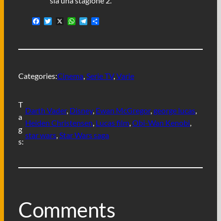
sia una stagione 2.
F
T
X
W
T
C
a
w
h
e
o
c
i
a
l
n
e
t
t
e
d
b
t
s
g
i
o
e
A
r
v
o
r
p
a
i
Categories:
Cinema
, 
Serie TV
, 
Varie
k
p
m
d
i
T
Darth Vader
, 
Disney
, 
Ewan McGregor
, 
george lucas
, 
a
Heiden Christensen
, 
Lucas film
, 
Obi-Wan Kenobi
, 
g
star wars
, 
Star Wars saga
s:
Comments