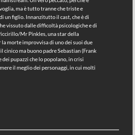
 e mainstream. Un vero peccato, perché è
oglia, ma è tutto tranne che triste e
un figlio. Innanzitutto il cast, che è di
e vissuto dalle difficoltà psicologiche e di
iccirillo/Mr Pinkles, una star della
er la morte improvvisa di uno dei suoi due
è il cinico ma buono padre Sebastian (Frank
 dei pupazzi che lo popolano, in crisi
imere il meglio dei personaggi, in cui molti