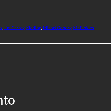
lo
, 
Jim Carrey
, 
Kidding
, 
Michel Gondry
, 
Mr Pinkles
nto