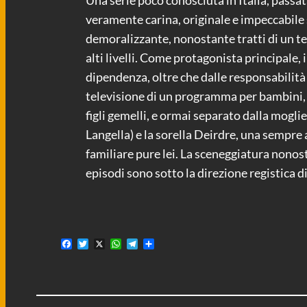
Una serie poco conosciuta in Italia, passat
veramente carina, originale e impeccabile s
demoralizzante, nonostante tratti di un tem
alti livelli. Come protagonista principale,
dipendenza, oltre che dalle responsabilità 
televisione di un programma per bambini, do
figli gemelli, e ormai separato dalla mogl
Langella) e la sorella Deirdre, una sempre 
familiare pure lei. La sceneggiatura nonost
episodi sono sotto la direzione registica 
F
T
X
W
T
C
a
w
h
e
o
c
i
a
l
n
e
t
t
e
d
b
t
s
g
i
o
e
A
r
v