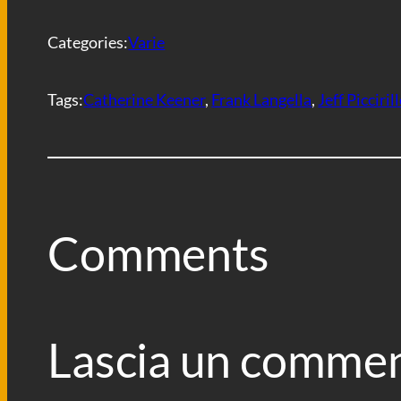
o
r
p
a
i
k
p
m
d
i
Categories:
Varie
Tags:
Catherine Keener
, 
Frank Langella
, 
Jeff Picciril
Comments
Lascia un comme