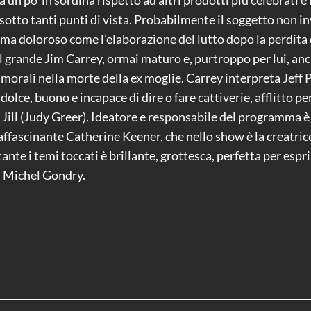
a un po’ in sordina rispetto ad altri prodotti più celebrati
otto tanti punti di vista. Probabilmente il soggetto non inv
a doloroso come l’elaborazione del lutto dopo la perdita di 
 il grande Jim Carrey, ormai maturo e, purtroppo per lui, anch
morali nella morte della ex moglie. Carrey interpreta Jeff P
lce, buono e incapace di dire o fare cattiverie, afflitto p
ie Jill (Judy Greer). Ideatore e responsabile del programma 
affascinante Catherine Keener, che nello show è la creatrice
ante i temi toccati è brillante, grottesca, perfetta per espr
di Michel Gondry.