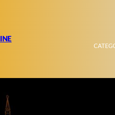
INE
CATEG