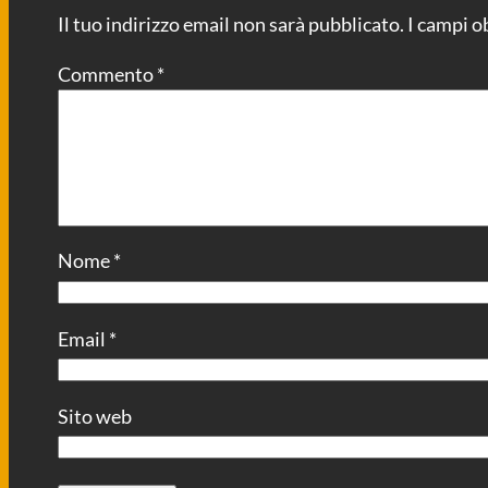
Il tuo indirizzo email non sarà pubblicato.
I campi o
Commento
*
Nome
*
Email
*
Sito web