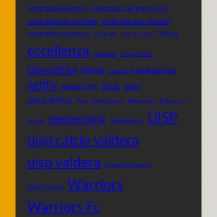
contrada pievania
contrada san francesco
contrada san michele
contrada san nicolao
contrada san rocco
Disney
contrade
David Lynch
eccellenza
fotografia
George Miller
GiovedìFilm
horror
mountain bike
Londra
netflix
Oscar
palio
Nicolas Cage
palio di Buti
Pisa
Romanzo
Premi Oscar
Prime video
UISP
stephen king
Tilda Swinton
serie tv
uisp calcio valdera
uisp valdera
Valerio Mastandrea
Warriors
Walt Disney
Warriors Fc