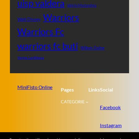
uisp valdera
Valerio Mastandrea
Warriors
Walt Disney
Warriors Fc
warriors fc buti
Willem Dafoe
Yorgos Lanthimos
MiniFisto Online
Pages
Links
Social
CATEGORIE
Facebook
Instagram