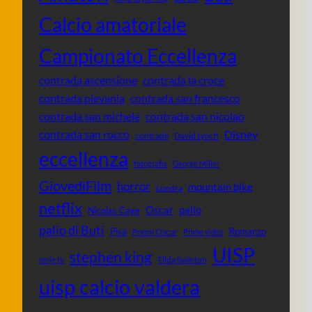
Calcio amatoriale
Campionato Eccellenza
contrada ascensione
contrada la croce
contrada pievania
contrada san francesco
contrada san michele
contrada san nicolao
contrada san rocco
Disney
contrade
David Lynch
eccellenza
fotografia
George Miller
GiovedìFilm
horror
mountain bike
Londra
netflix
Oscar
palio
Nicolas Cage
palio di Buti
Pisa
Romanzo
Premi Oscar
Prime video
UISP
stephen king
Tilda Swinton
serie tv
uisp calcio valdera