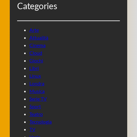
Categories
Arte
Attualità
Cinema
Cloud
Giochi
Libri
Linux
Londra
Musica
Serie TV
Sport
Teatro
Tecnologia
TV
Varie