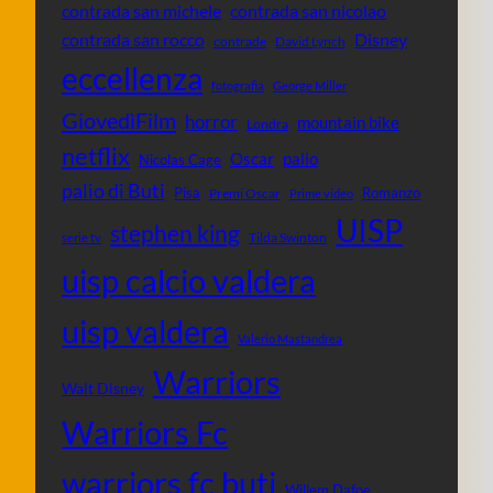
contrada san michele
contrada san nicolao
contrada san rocco
Disney
contrade
David Lynch
eccellenza
fotografia
George Miller
GiovedìFilm
horror
mountain bike
Londra
netflix
Oscar
palio
Nicolas Cage
palio di Buti
Pisa
Romanzo
Premi Oscar
Prime video
UISP
stephen king
Tilda Swinton
serie tv
uisp calcio valdera
uisp valdera
Valerio Mastandrea
Warriors
Walt Disney
Warriors Fc
warriors fc buti
Willem Dafoe