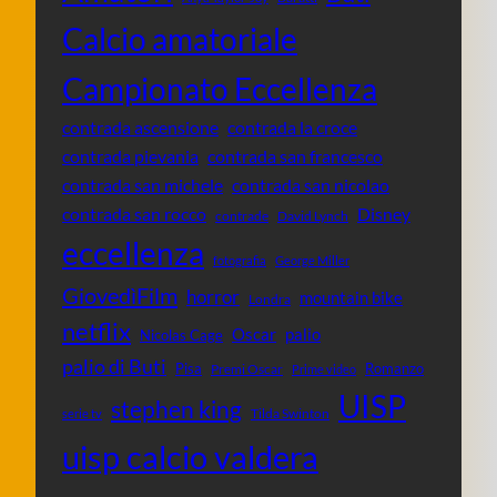
Calcio amatoriale
Campionato Eccellenza
contrada ascensione
contrada la croce
contrada pievania
contrada san francesco
contrada san michele
contrada san nicolao
contrada san rocco
Disney
contrade
David Lynch
eccellenza
fotografia
George Miller
GiovedìFilm
horror
mountain bike
Londra
netflix
Oscar
palio
Nicolas Cage
palio di Buti
Pisa
Romanzo
Premi Oscar
Prime video
UISP
stephen king
Tilda Swinton
serie tv
uisp calcio valdera