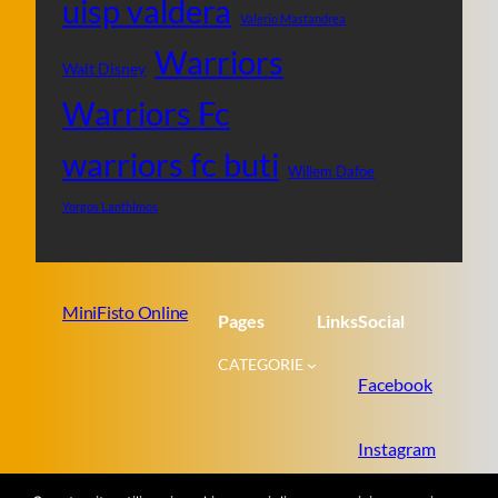
uisp valdera
Valerio Mastandrea
Warriors
Walt Disney
Warriors Fc
warriors fc buti
Willem Dafoe
Yorgos Lanthimos
MiniFisto Online
Pages
Links
Social
CATEGORIE
Facebook
Instagram