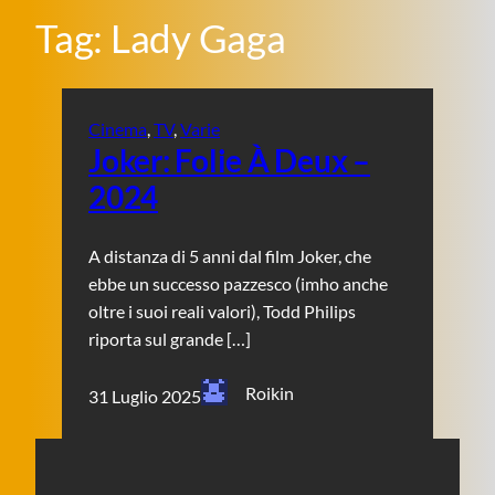
Tag:
Lady Gaga
Cinema
, 
TV
, 
Varie
Joker: Folie À Deux –
2024
A distanza di 5 anni dal film Joker, che
ebbe un successo pazzesco (imho anche
oltre i suoi reali valori), Todd Philips
riporta sul grande […]
Roikin
31 Luglio 2025