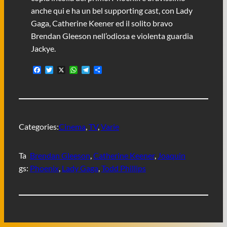
anche qui e ha un bel supporting cast, con Lady
Gaga, Catherine Keener ed il solito bravo
Brendan Gleeson nell’odiosa e violenta guardia
Jackye.
F
T
X
W
T
C
a
w
h
e
o
c
i
a
l
n
e
t
t
e
d
b
t
s
g
i
o
e
A
r
v
o
r
p
a
i
Categories:
Cinema
, 
TV
, 
Varie
k
p
m
d
i
Ta
Brendan Gleeson
, 
Catherine Keener
, 
Joaquin
gs:
Phoenix
, 
Lady Gaga
, 
Todd Phillips