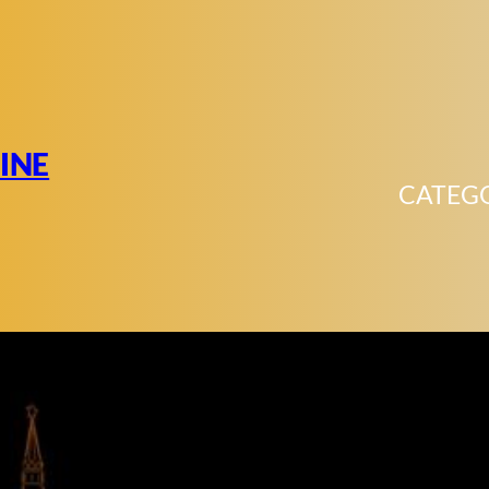
INE
CATEG