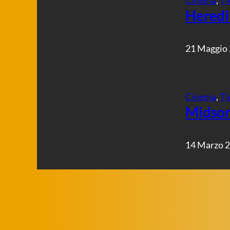
Heredit
21 Maggio
Cinema
, 
T
Midso
14 Marzo 