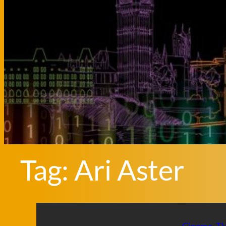
Tag:
Ari Aster
Cinema
, 
T