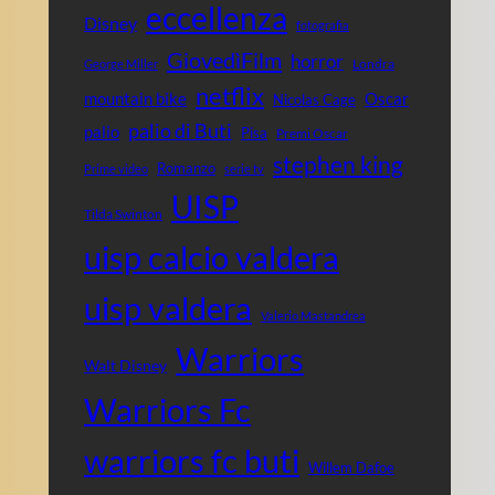
eccellenza
Disney
fotografia
GiovedìFilm
horror
Londra
George Miller
netflix
mountain bike
Oscar
Nicolas Cage
palio di Buti
palio
Pisa
Premi Oscar
stephen king
Romanzo
Prime video
serie tv
UISP
Tilda Swinton
uisp calcio valdera
uisp valdera
Valerio Mastandrea
Warriors
Walt Disney
Warriors Fc
warriors fc buti
Willem Dafoe