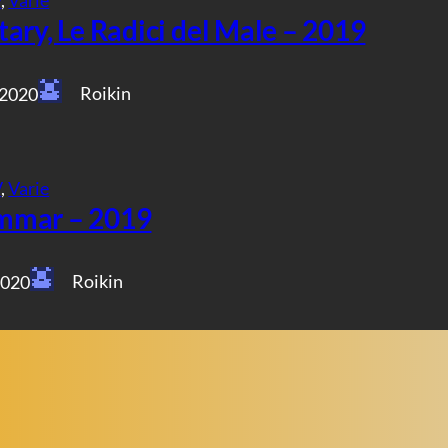
ary, Le Radici del Male – 2019
Roikin
 2020
V
, 
Varie
mmar – 2019
Roikin
2020