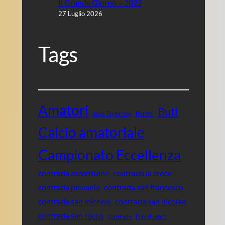
Il Grande Giorno – 2022
27 Luglio 2026
Tags
Amatori
Buti
Baratti
Anya Taylor-Joy
Calcio amatoriale
Campionato Eccellenza
contrada ascensione
contrada la croce
contrada pievania
contrada san francesco
contrada san michele
contrada san nicolao
contrada san rocco
contrade
David Lynch