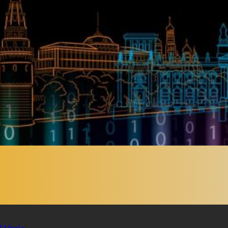
V
, 
Varie