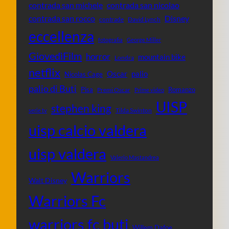
contrada san michele
contrada san nicolao
contrada san rocco
Disney
contrade
David Lynch
eccellenza
fotografia
George Miller
GiovedìFilm
horror
mountain bike
Londra
netflix
Oscar
palio
Nicolas Cage
palio di Buti
Pisa
Romanzo
Premi Oscar
Prime video
UISP
stephen king
Tilda Swinton
serie tv
uisp calcio valdera
uisp valdera
Valerio Mastandrea
Warriors
Walt Disney
Warriors Fc
warriors fc buti
Willem Dafoe