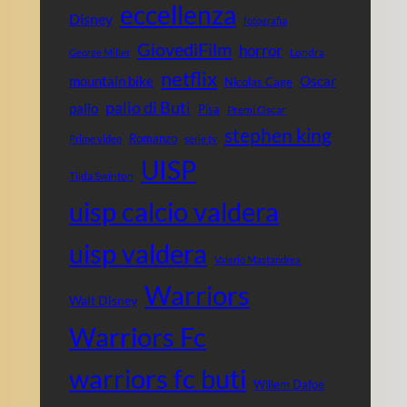
eccellenza
Disney
fotografia
GiovedìFilm
horror
Londra
George Miller
netflix
mountain bike
Oscar
Nicolas Cage
palio di Buti
palio
Pisa
Premi Oscar
stephen king
Romanzo
Prime video
serie tv
UISP
Tilda Swinton
uisp calcio valdera
uisp valdera
Valerio Mastandrea
Warriors
Walt Disney
Warriors Fc
warriors fc buti
Willem Dafoe