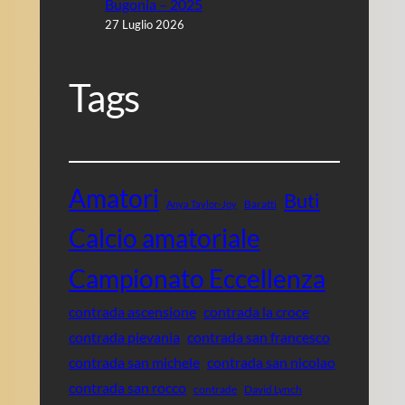
Bugonia – 2025
27 Luglio 2026
Tags
Amatori
Buti
Baratti
Anya Taylor-Joy
Calcio amatoriale
Campionato Eccellenza
contrada ascensione
contrada la croce
contrada pievania
contrada san francesco
contrada san michele
contrada san nicolao
contrada san rocco
contrade
David Lynch