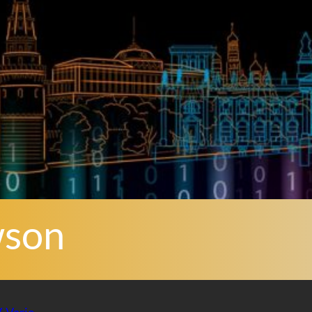
wson
V
, 
Varie