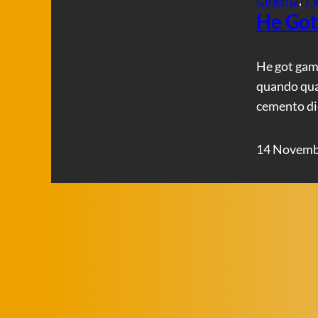
He Got
He got game
quando qual
cemento die
14 Novemb