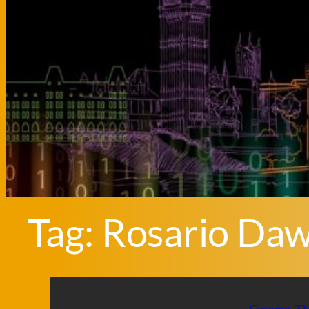
Tag:
Rosario Da
Cinema
, 
T