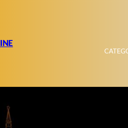
INE
CATEG