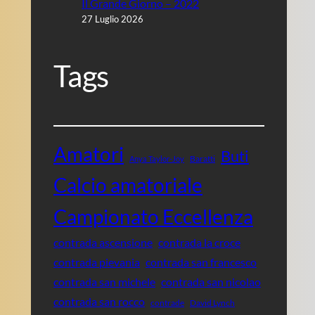
Il Grande Giorno – 2022
27 Luglio 2026
Tags
Amatori
Buti
Baratti
Anya Taylor-Joy
Calcio amatoriale
Campionato Eccellenza
contrada ascensione
contrada la croce
contrada pievania
contrada san francesco
contrada san michele
contrada san nicolao
contrada san rocco
contrade
David Lynch