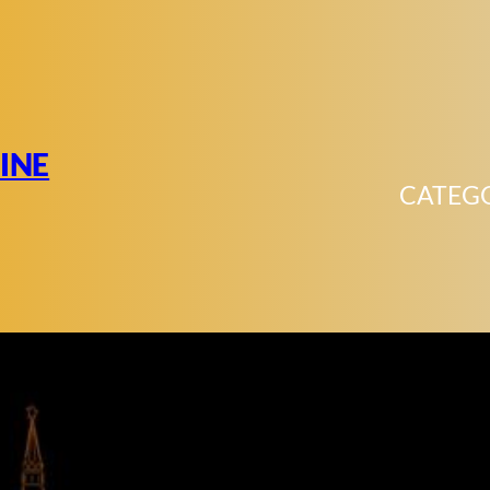
INE
CATEG