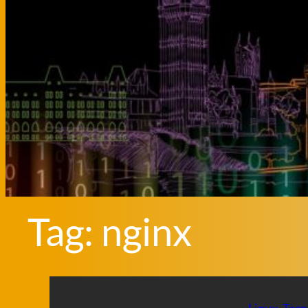
Tag:
nginx
Linux
, 
Tecn