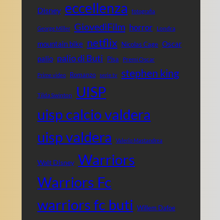
eccellenza
Disney
fotografia
GiovedìFilm
horror
Londra
George Miller
netflix
mountain bike
Oscar
Nicolas Cage
palio di Buti
palio
Pisa
Premi Oscar
stephen king
Romanzo
Prime video
serie tv
UISP
Tilda Swinton
uisp calcio valdera
uisp valdera
Valerio Mastandrea
Warriors
Walt Disney
Warriors Fc
warriors fc buti
Willem Dafoe