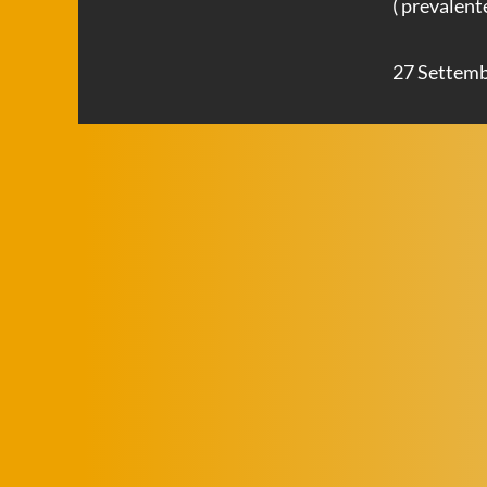
( prevalen
27 Settem