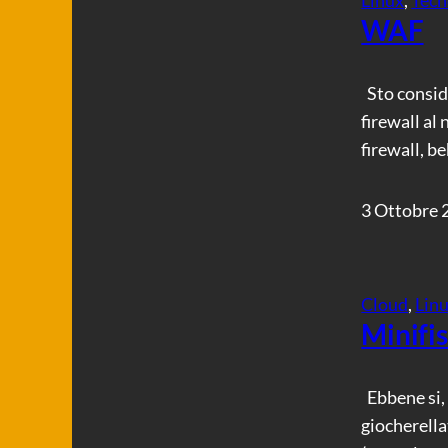
WAF
Sto conside
firewall al
firewall, b
3 Ottobre 
Cloud
, 
Lin
Minifi
Ebbene si, 
giocherella