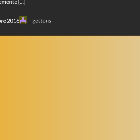
temente […]
gettons
bre 2016