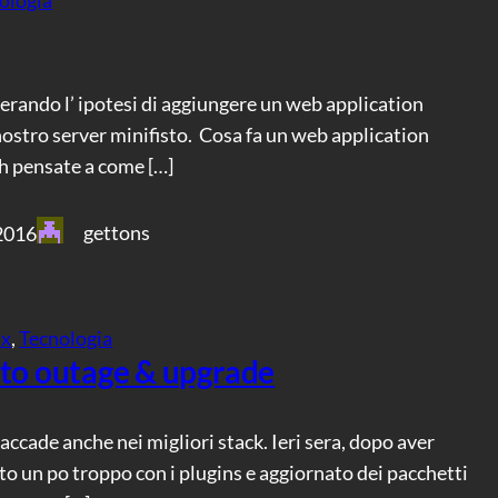
rando l’ ipotesi di aggiungere un web application
 nostro server minifisto. Cosa fa un web application
eh pensate a come […]
gettons
2016
ux
, 
Tecnologia
sto outage & upgrade
accade anche nei migliori stack. Ieri sera, dopo aver
to un po troppo con i plugins e aggiornato dei pacchetti