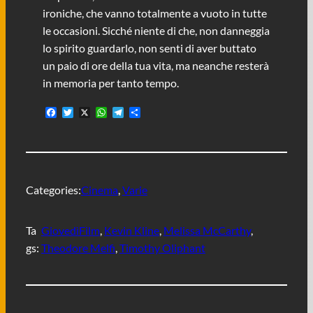
ironiche, che vanno totalmente a vuoto in tutte
le occasioni. Sicché niente di che, non danneggia
lo spirito guardarlo, non senti di aver buttato
un paio di ore della tua vita, ma neanche resterà
in memoria per tanto tempo.
F
T
X
W
T
C
a
w
h
e
o
c
i
a
l
n
e
t
t
e
d
b
t
s
g
i
o
e
A
r
v
o
r
p
a
i
Categories:
Cinema
, 
Varie
k
p
m
d
i
Ta
GiovedìFilm
, 
Kevin Kline
, 
Melissa McCarthy
, 
gs:
Theodore Melfi
, 
Timothy Oliphant