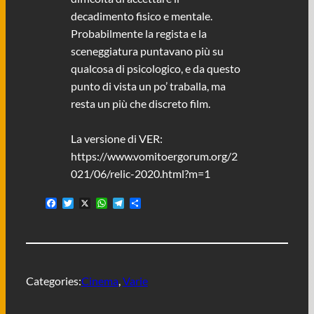
decadimento fisico e mentale.
Probabilmente la regista e la
sceneggiatura puntavano più su
qualcosa di psicologico, e da questo
punto di vista un po’ traballa, ma
resta un più che discreto film.
La versione di VER:
https://www.vomitoergorum.org/2
021/06/relic-2020.html?m=1
F
T
X
W
T
C
a
w
h
e
o
c
i
a
l
n
e
t
t
e
d
b
t
s
g
i
o
e
A
r
v
o
r
p
a
i
Categories:
Cinema
, 
Varie
k
p
m
d
i