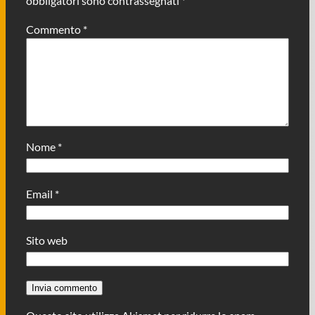
obbligatori sono contrassegnati
*
Commento
*
Nome
*
Email
*
Sito web