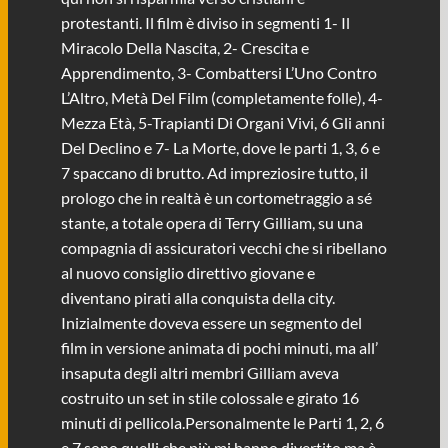
protestanti. Il film è diviso in segmenti 1- Il
Miracolo Della Nascita, 2- Crescita e
Apprendimento, 3- Combattersi L’Uno Contro
L’Altro, Metà Del Film (completamente folle), 4-
Mezza Età, 5-Trapianti Di Organi Vivi, 6 Gli anni
Del Declino e 7- La Morte, dove le parti 1, 3, 6 e
7 spaccano di brutto. Ad impreziosire tutto, il
prologo che in realtà è un cortometraggio a sé
stante, a totale opera di Terry Gilliam, su una
compagnia di assicuratori vecchi che si ribellano
al nuovo consiglio direttivo giovane e
diventano pirati alla conquista della city.
Inizialmente doveva essere un segmento del
film in versione animata di pochi minuti, ma all’
insaputa degli altri membri Gilliam aveva
costruito un set in stile colossale e girato 16
minuti di pellicola.Personalmente le Parti 1, 2, 6
e 7 sono quelli che più mi hanno divertito ma è