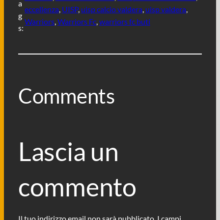
a
eccellenza
, 
UISP
, 
uisp calcio valdera
, 
uisp valdera
, 
g
Warriors
, 
Warriors Fc
, 
warriors fc buti
s:
Comments
Lascia un
commento
Il tuo indirizzo email non sarà pubblicato.
I campi