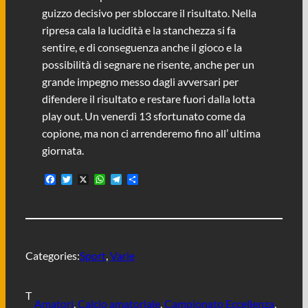
guizzo decisivo per sbloccare il risultato. Nella
ripresa cala la lucidità e la stanchezza si fa
sentire, e di conseguenza anche il gioco e la
possibilità di segnare ne risente, anche per un
grande impegno messo dagli avversari per
difendere il risultato e restare fuori dalla lotta
play out. Un venerdì 13 sfortunato come da
copione, ma non ci arrenderemo fino all’ ultima
giornata.
F
T
X
W
T
C
a
w
h
e
o
c
i
a
l
n
e
t
t
e
d
b
t
s
g
i
o
e
A
r
v
o
r
p
a
i
Categories:
Sport
, 
Varie
k
p
m
d
i
T
Amatori
, 
Calcio amatoriale
, 
Campionato Eccellenza
, 