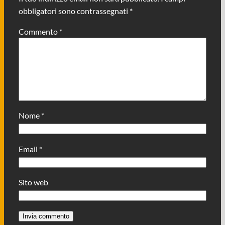
obbligatori sono contrassegnati
*
Commento
*
Nome
*
Email
*
Sito web