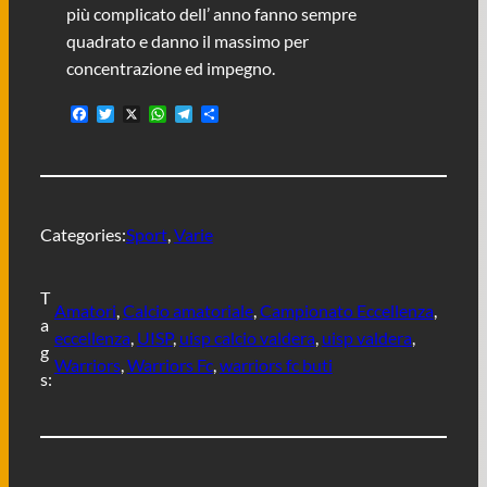
più complicato dell’ anno fanno sempre
quadrato e danno il massimo per
concentrazione ed impegno.
F
T
X
W
T
C
a
w
h
e
o
c
i
a
l
n
e
t
t
e
d
b
t
s
g
i
o
e
A
r
v
o
r
p
a
i
Categories:
Sport
, 
Varie
k
p
m
d
i
T
Amatori
, 
Calcio amatoriale
, 
Campionato Eccellenza
, 
a
eccellenza
, 
UISP
, 
uisp calcio valdera
, 
uisp valdera
, 
g
Warriors
, 
Warriors Fc
, 
warriors fc buti
s: