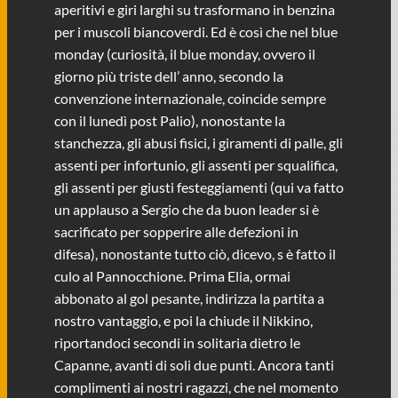
aperitivi e giri larghi su trasformano in benzina
per i muscoli biancoverdi. Ed è così che nel blue
monday (curiosità, il blue monday, ovvero il
giorno più triste dell’ anno, secondo la
convenzione internazionale, coincide sempre
con il lunedì post Palio), nonostante la
stanchezza, gli abusi fisici, i giramenti di palle, gli
assenti per infortunio, gli assenti per squalifica,
gli assenti per giusti festeggiamenti (qui va fatto
un applauso a Sergio che da buon leader si è
sacrificato per sopperire alle defezioni in
difesa), nonostante tutto ciò, dicevo, s è fatto il
culo al Pannocchione. Prima Elia, ormai
abbonato al gol pesante, indirizza la partita a
nostro vantaggio, e poi la chiude il Nikkino,
riportandoci secondi in solitaria dietro le
Capanne, avanti di soli due punti. Ancora tanti
complimenti ai nostri ragazzi, che nel momento