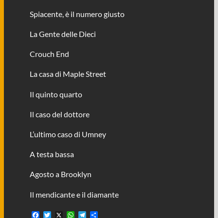
Spiacente, è il numero giusto
La Gente delle Dieci
Crouch End
La casa di Maple Street
Il quinto quarto
Il caso del dottore
L’ultimo caso di Umney
A testa bassa
Agosto a Brooklyn
Il mendicante e il diamante
F
T
X
W
T
C