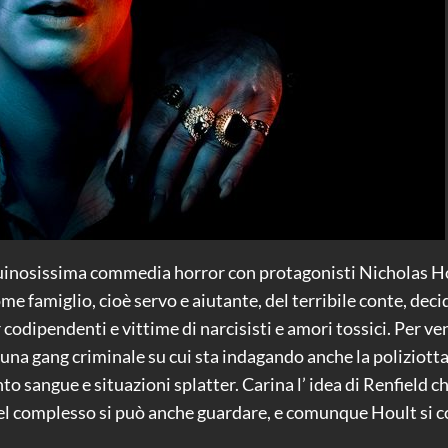
guinosissima commedia horror con protagonisti Nicholas Ho
me famiglio, cioè servo e aiutante, del terribile conte, deci
codipendenti e vittime di narcisisti e amori tossici. Per vend
una gang criminale su cui sta indagando anche la poliziott
to sangue e situazioni splatter. Carina l’ idea di Renfield 
. Nel complesso si può anche guardare, e comunque Hoult si