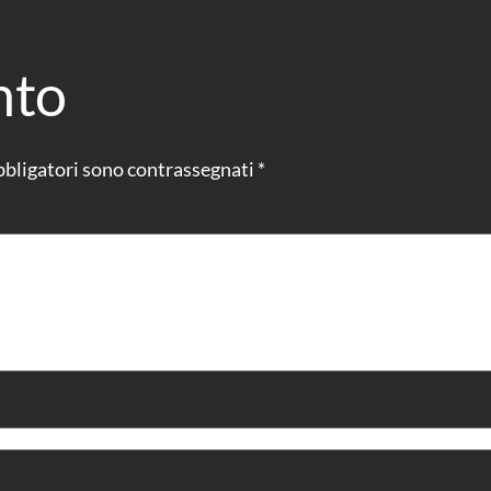
nto
bbligatori sono contrassegnati
*