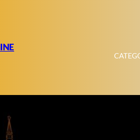
INE
CATEG