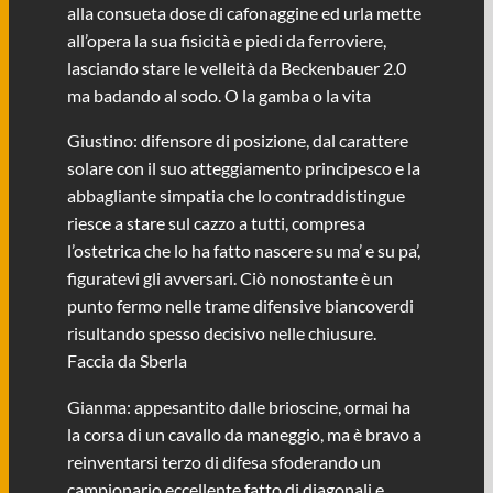
alla consueta dose di cafonaggine ed urla mette
all’opera la sua fisicità e piedi da ferroviere,
lasciando stare le velleità da Beckenbauer 2.0
ma badando al sodo. O la gamba o la vita
Giustino: difensore di posizione, dal carattere
solare con il suo atteggiamento principesco e la
abbagliante simpatia che lo contraddistingue
riesce a stare sul cazzo a tutti, compresa
l’ostetrica che lo ha fatto nascere su ma’ e su pa’,
figuratevi gli avversari. Ciò nonostante è un
punto fermo nelle trame difensive biancoverdi
risultando spesso decisivo nelle chiusure.
Faccia da Sberla
Gianma: appesantito dalle brioscine, ormai ha
la corsa di un cavallo da maneggio, ma è bravo a
reinventarsi terzo di difesa sfoderando un
campionario eccellente fatto di diagonali e