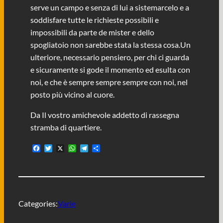
serve un campo e senza di lui a sistemarcelo e a
soddisfare tutte le richieste possibili e
impossibili da parte de mister e dello
spogliatoio non sarebbe stata la stessa cosa.Un
ulteriore, necessario pensiero, per chi ci guarda
e sicuramente si gode il momento ed esulta con
noi, e che è sempre sempre sempre con noi, nel
posto più vicino al cuore.
Da Il vostro amichevole addetto di rassegna
stramba di quartiere.
F
T
X
W
T
C
a
w
h
e
o
c
i
a
l
n
e
t
t
e
d
b
t
s
g
i
o
e
A
r
v
o
r
p
a
i
Categories:
Varie
k
p
m
d
i