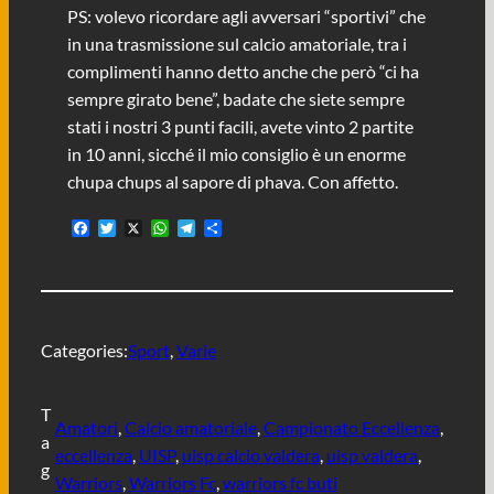
PS: volevo ricordare agli avversari “sportivi” che
in una trasmissione sul calcio amatoriale, tra i
complimenti hanno detto anche che però “ci ha
sempre girato bene”, badate che siete sempre
stati i nostri 3 punti facili, avete vinto 2 partite
in 10 anni, sicché il mio consiglio è un enorme
chupa chups al sapore di phava. Con affetto.
F
T
X
W
T
C
a
w
h
e
o
c
i
a
l
n
e
t
t
e
d
b
t
s
g
i
o
e
A
r
v
o
r
p
a
i
Categories:
Sport
, 
Varie
k
p
m
d
i
T
Amatori
, 
Calcio amatoriale
, 
Campionato Eccellenza
, 
a
eccellenza
, 
UISP
, 
uisp calcio valdera
, 
uisp valdera
, 
g
Warriors
, 
Warriors Fc
, 
warriors fc buti