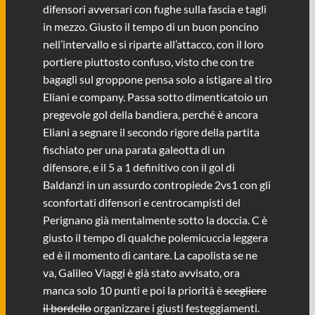
difensori avversari con fughe sulla fascia e tagli
in mezzo. Giusto il tempo di un buon poncino
nell’intervallo e si riparte all’attacco, con il loro
portiere piuttosto confuso, visto che con tre
bagagli sul groppone pensa solo a istigare al tiro
Eliani e company. Passa sotto dimenticatoio un
pregevole gol della bandiera, perché è ancora
Eliani a segnare il secondo rigore della partita
fischiato per una parata galeotta di un
difensore, e il 5 a 1 definitivo con il gol di
Baldanzi in un assurdo contropiede 2vs1 con gli
sconfortati difensori e centrocampisti del
Perignano già mentalmente sotto la doccia. C è
giusto il tempo di qualche polemicuccia leggera
ed è il momento di cantare. La capolista se ne
va, Galileo Viaggi è già stato avvisato, ora
manca solo 10 punti e poi la priorità è
scegliere
il bordello
organizzare i giusti festeggiamenti.