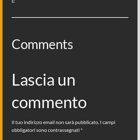
s:
Comments
Lascia un
commento
Il tuo indirizzo email non sarà pubblicato.
I campi
obbligatori sono contrassegnati
*