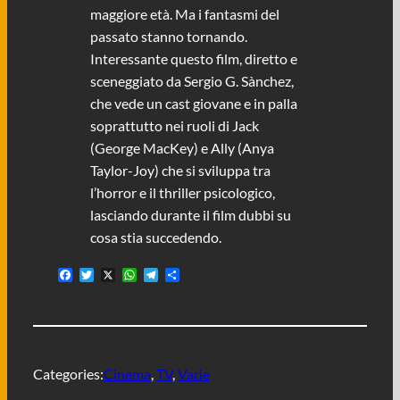
maggiore età. Ma i fantasmi del
passato stanno tornando.
Interessante questo film, diretto e
sceneggiato da Sergio G. Sànchez,
che vede un cast giovane e in palla
soprattutto nei ruoli di Jack
(George MacKey) e Ally (Anya
Taylor-Joy) che si sviluppa tra
l’horror e il thriller psicologico,
lasciando durante il film dubbi su
cosa stia succedendo.
F
T
X
W
T
C
a
w
h
e
o
c
i
a
l
n
e
t
t
e
d
b
t
s
g
i
o
e
A
r
v
o
r
p
a
i
Categories:
Cinema
, 
TV
, 
Varie
k
p
m
d
i