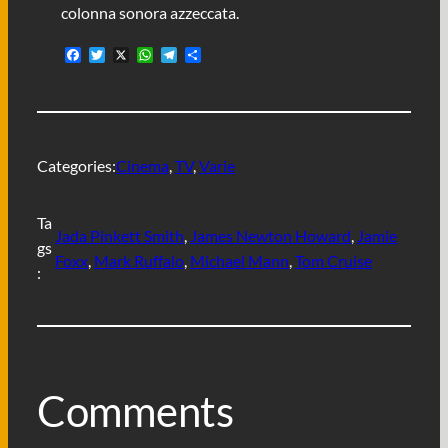
colonna sonora azzeccata.
F
T
X
W
T
C
a
w
h
e
o
c
i
a
l
n
e
t
t
e
d
b
t
s
g
i
o
e
A
r
v
o
r
p
a
i
Categories:
Cinema
, 
TV
, 
Varie
k
p
m
d
i
Ta
Jada Pinkett Smith
, 
James Newton Howard
, 
Jamie
gs
Foxx
, 
Mark Ruffalo
, 
Michael Mann
, 
Tom Cruise
:
Comments