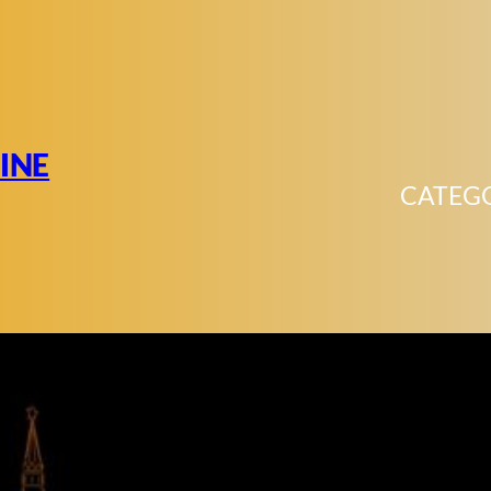
INE
CATEG