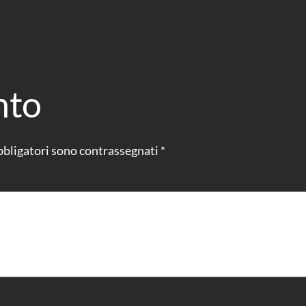
nto
bbligatori sono contrassegnati
*