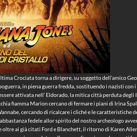
ltima Crociata torna a dirigere, su soggetto dell’amico Ge
guerra, in piena guerra fredda, sostituendo i nazisti con i r
essere attivata nell’ Eldorado, la mitica città perduta degli
cchia fiamma Marion cercano di fermare i piani di Irina Sp
Wannabe, cercando di ricalcare i cliché e le caratteristiche
 abbastanza fedele allor spirito del nostro archeologo avve
e oltre ai già citati Ford e Blanchett, il ritorno di Karen Al