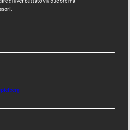
ire di aver buttato via due ore ma
ssori.
spielberg