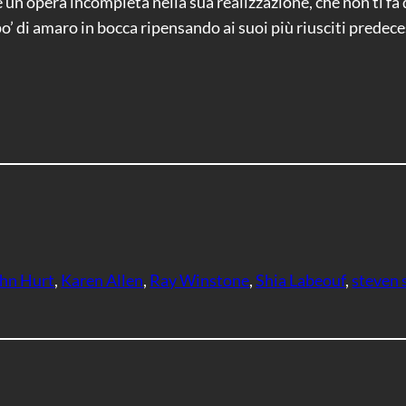
n opera incompleta nella sua realizzazione, che non ti fa d
o’ di amaro in bocca ripensando ai suoi più riusciti predece
hn Hurt
, 
Karen Allen
, 
Ray Winstone
, 
Shia Labeouf
, 
steven 