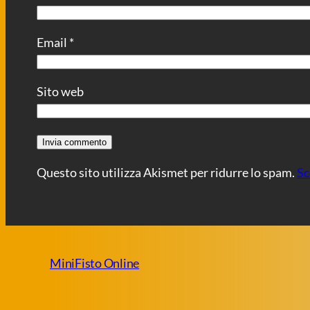
Email
*
Sito web
Questo sito utilizza Akismet per ridurre lo spam.
Sc
MiniFisto Online