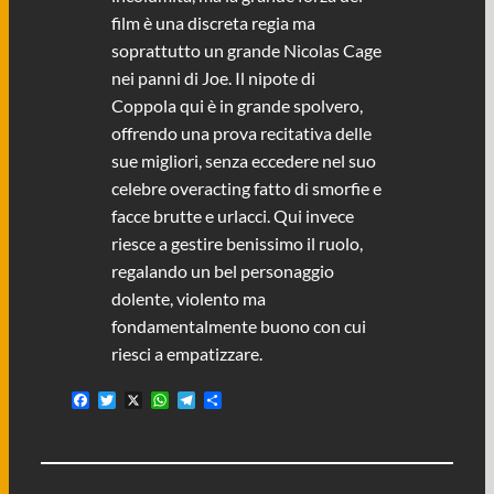
film è una discreta regia ma
soprattutto un grande Nicolas Cage
nei panni di Joe. Il nipote di
Coppola qui è in grande spolvero,
offrendo una prova recitativa delle
sue migliori, senza eccedere nel suo
celebre overacting fatto di smorfie e
facce brutte e urlacci. Qui invece
riesce a gestire benissimo il ruolo,
regalando un bel personaggio
dolente, violento ma
fondamentalmente buono con cui
riesci a empatizzare.
F
T
X
W
T
C
a
w
h
e
o
c
i
a
l
n
e
t
t
e
d
b
t
s
g
i
o
e
A
r
v