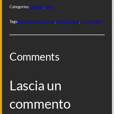
o
r
p
a
i
Categories:
Cinema
, 
Varie
k
p
m
d
i
Tags:
David Gordon Green
, 
Nicolas Cage
, 
Tye Sheridan
Comments
Lascia un
commento