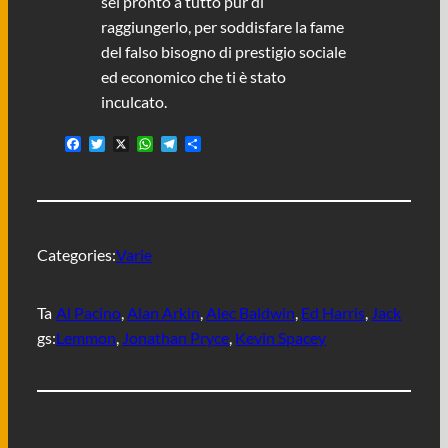
sei pronto a tutto pur di
raggiungerlo, per soddisfare la fame
del falso bisogno di prestigio sociale
ed economico che ti è stato
inculcato.
F
T
X
W
T
C
a
w
h
e
o
c
i
a
l
n
e
t
t
e
d
b
t
s
g
i
o
e
A
r
v
o
r
p
a
i
Categories:
Varie
k
p
m
d
i
Ta
Al Pacino
, 
Alan Arkin
, 
Alec Baldwin
, 
Ed Harris
, 
Jack
gs:
Lemmon
, 
Jonathan Pryce
, 
Kevin Spacey