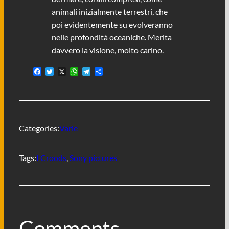
animali inizialmente terrestri, che
poi evidentemente su evolveranno
nelle profondità oceaniche. Merita
davvero la visione, molto carino.
F
T
X
W
T
C
a
w
h
e
o
c
i
a
l
n
e
t
t
e
d
b
t
s
g
i
o
e
A
r
v
o
r
p
a
i
Categories:
Varie
k
p
m
d
i
Tags:
I Croods
, 
Sony pictures
Comments