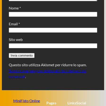
Nome
*
Email
*
Sito web
Questo sito utilizza Akismet per ridurre lo spam.
Scopri come vengono elaborati i dati derivati dai
commenti
.
MiniFisto Online
Pages
Links
Social