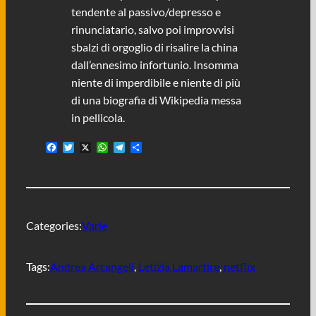
tendente al passivo/depresso e
rinunciatario, salvo poi improvvisi
sbalzi di orgoglio di risalire la china
dall’ennesimo infortunio. Insomma
niente di imperdibile e niente di più
di una biografia di Wikipedia messa
in pellicola.
F
T
X
W
T
C
a
w
h
e
o
c
i
a
l
n
e
t
t
e
d
b
t
s
g
i
o
e
A
r
v
o
r
p
a
i
Categories:
Varie
k
p
m
d
i
Tags:
Andrea Arcangeli
, 
Letizia Lamartire
, 
netflix