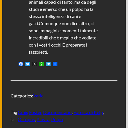
animali capaci di tanto, ma da degli
studi è emerso che un polpo ha la
stessa intelligenza di cani e
gatti.Comunque non dico altro, ci
sono immagini e momenti talmente
incredibili che è meglio che vediate
con i vostri occhi.E preparate i
fazzoletti.
F
T
X
W
T
C
a
w
h
e
o
c
i
a
l
n
e
t
t
e
d
b
t
s
g
i
o
e
A
r
v
o
r
p
a
i
Categories:
Varie
k
p
m
d
i
Tag
Craig Foster
, 
Documentario
, 
Foresta di Kelp
, 
s:
Octopus
, 
Piovra
, 
Polpo