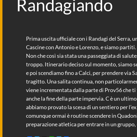
Randagiando
Prima uscita ufficiale con i Randagi del Serra, 
Cascine con Antonio e Lorenzo, e siamo partiti
Non che così sia stata una passeggiata di salute
troppo. Itinerario deciso sul momento, siamo sc
e poi scendiamo fino a Calci, per prendere via S
tragitto. Una salita continua, non particolarme
viene incrementata dalla parte di Prov56 che ti 
anche la fine della parte impervia. C è un ultimo
abbiamo provato la scesa di un sentiero per l’ex
comunque ormai è routine scendere in Quadonica 
preparazione atletica per entrare in un gruppo,