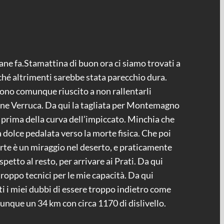
mane fa.Stamattina di buon ora ci siamo trovati a
ché altrimenti sarebbe stata parecchio dura.
 sono comunque riuscito a non rallentarli
ione Verruca. Da qui la tagliata per Montemagno
o prima della curva dell’impiccato. Minchia che
 dolce pedalata verso la morte fisica. Che poi
orte è un miraggio nel deserto, e praticamente
petto al resto, per arrivare ai Prati. Da qui
roppo tecnici per le mie capacità. Da qui
ti i miei dubbi di essere troppo indietro come
unque un 34 km con circa 1170 di dislivello.