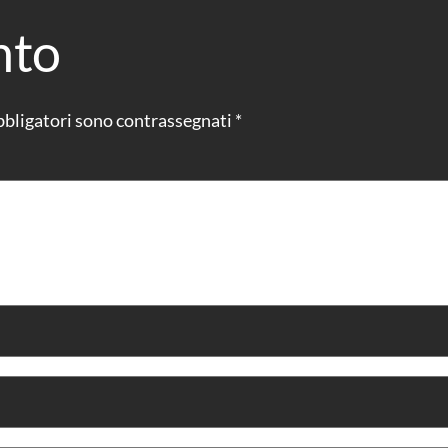
nto
bbligatori sono contrassegnati
*