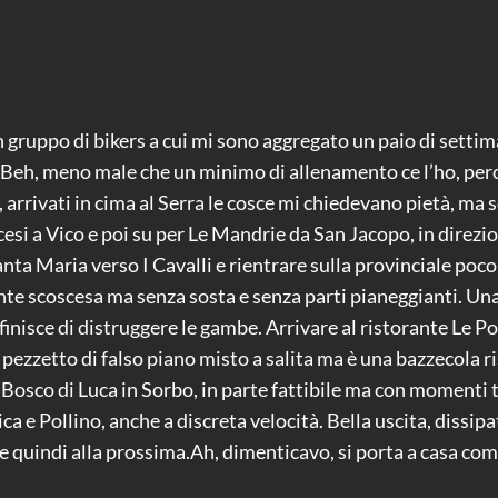
un gruppo di bikers a cui mi sono aggregato un paio di setti
. Beh, meno male che un minimo di allenamento ce l’ho, per
, arrivati in cima al Serra le cosce mi chiedevano pietà, ma
esi a Vico e poi su per Le Mandrie da San Jacopo, in direz
anta Maria verso I Cavalli e rientrare sulla provinciale poc
nte scoscesa ma senza sosta e senza parti pianeggianti. Una
finisce di distruggere le gambe. Arrivare al ristorante Le P
 pezzetto di falso piano misto a salita ma è una bazzecola ris
 Bosco di Luca in Sorbo, in parte fattibile ma con momenti t
e Pollino, anche a discreta velocità. Bella uscita, dissipa
 e quindi alla prossima.Ah, dimenticavo, si porta a casa com