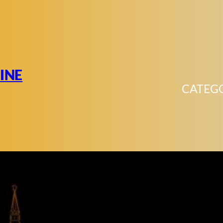
INE
CATEG