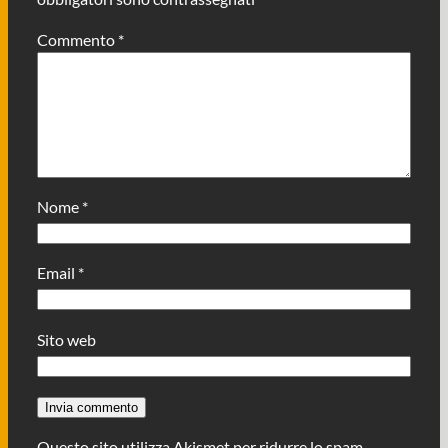
Commento
*
Nome
*
Email
*
Sito web
Questo sito utilizza Akismet per ridurre lo spam.