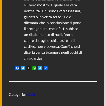
è il vero mostro? E quale è la vera
normalità? Chi sono i veri assassini,
gli altri o in verità sei te?: Ed è il
dilemma, che in conclusione si pone
il protagonista, che infatti subisce
un ribaltamento di ruoli, fino a
capire che agli occhi altrui è lui il
cattivo, non viceversa. Com’è che si
dice, la verità è sempre negli occhi di
chi guarda?
F
T
X
W
T
C
a
w
h
e
o
c
i
a
l
n
e
t
t
e
d
b
t
s
g
i
o
e
A
r
v
o
r
p
a
i
Categories:
Varie
k
p
m
d
i