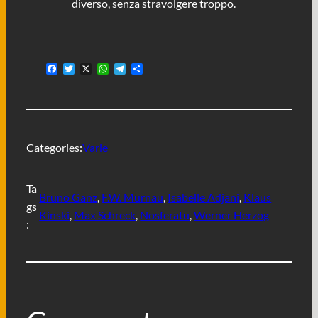
diverso, senza stravolgere troppo.
F
T
X
W
T
C
a
w
h
e
o
c
i
a
l
n
e
t
t
e
d
b
t
s
g
i
o
e
A
r
v
o
r
p
a
i
Categories:
Varie
k
p
m
d
i
Ta
Bruno Ganz
, 
F.W. Murnau
, 
Isabelle Adjani
, 
Klaus
gs
Kinski
, 
Max Schreck
, 
Nosferatu
, 
Werner Herzog
: