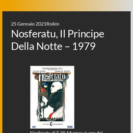
25 Gennaio 2021
Roikin
Nosferatu, Il Principe
Della Notte – 1979
Nosferatu di F. W. Murnau è uno dei