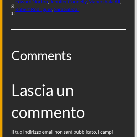
Edward Norton
, 
Jennifer Connelly
, 
Mahershala Ali
, 
g
Robert Rodriguez
, 
Sara Salazar
s:
Comments
Lascia un
commento
Il tuo indirizzo email non sarà pubblicato.
I campi