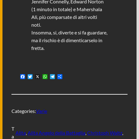
Jennifer Connelly, Edward Norton
(1 minuto in totale) e Mahershala
Ali, più comparsate di altri volti
noti.
Insomma, si, diverte e si fa guardare,
ma il rischio è di dimenticarselo in
fretta.
F
T
X
W
T
C
a
w
h
e
o
c
i
a
l
n
e
t
t
e
d
b
t
s
g
i
o
e
A
r
v
o
r
p
a
i
Categories:
Varie
k
p
m
d
i
T
Alita
, 
Alita Angelo della Battaglia
, 
Christoph Waltz
, 
a