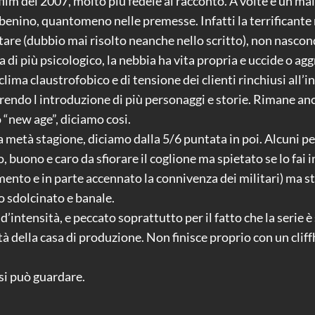
 film del 2007, molto più fedele al racconto. A volte è un mal
 benino, quantomeno nelle premesse. Infatti la terrificante
litare (dubbio mai risolto neanche nello scritto), non nasco
 di più psicologico, la nebbia ha vita propria e uccide o ag
 clima claustrofobico e di tensione dei clienti rinchiusi al
orendo l introduzione di più personaggi e storie. Rimane an
 “new age”, diciamo cosi.
 metà stagione, diciamo dalla 5/6 puntata in poi. Alcuni per
co, buono e caro da sfiorare il coglione ma spietato se lo fai
mento e in parte accennato la connivenza dei militari) ma s
o sdolcinato e banale.
 d’intensità, e peccato soprattutto per il fatto che la seri
 della casa di produzione. Non finisce proprio con un clif
si può guardare.