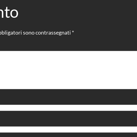
nto
bbligatori sono contrassegnati
*