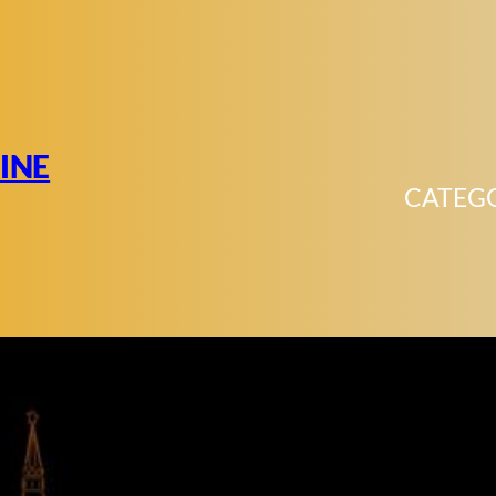
INE
CATEG