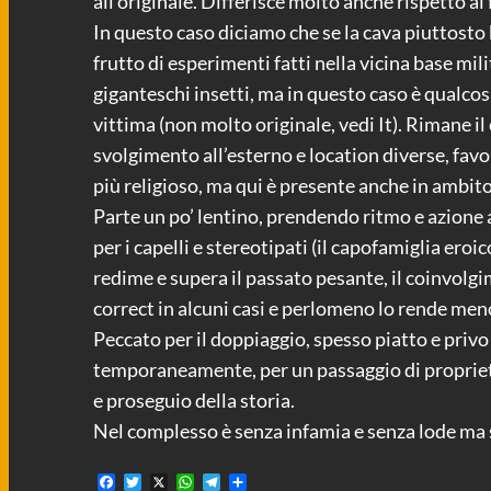
all’originale. Differisce molto anche rispetto al
In questo caso diciamo che se la cava piuttosto
frutto di esperimenti fatti nella vicina base mi
giganteschi insetti, ma in questo caso è qualcosa
vittima (non molto originale, vedi It). Rimane il
svolgimento all’esterno e location diverse, fav
più religioso, ma qui è presente anche in ambito
Parte un po’ lentino, prendendo ritmo e azione a
per i capelli e stereotipati (il capofamiglia eroi
redime e supera il passato pesante, il coinvolgi
correct in alcuni casi e perlomeno lo rende men
Peccato per il doppiaggio, spesso piatto e privo
temporaneamente, per un passaggio di proprietà
e proseguio della storia.
Nel complesso è senza infamia e senza lode ma 
F
T
X
W
T
C