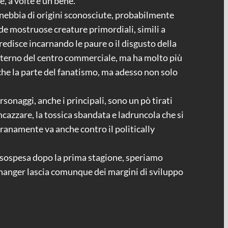
e, a volte è un bene.
 nebbia di origini sconosciute, probabilmente
nde mostruose creature primordiali, simili a
gredisce incarnando le paure o il disgusto della
l’interno del centro commerciale, ma ha molto più
che la parte del fanatismo, ma adesso non solo
sonaggi, anche i principali, sono un pò tirati
 incazzare, la tossica sbandata e ladruncola che si
tranamente va anche contro il politically
e è sospesa dopo la prima stagione, speriamo
fhanger lascia comunque dei margini di sviluppo