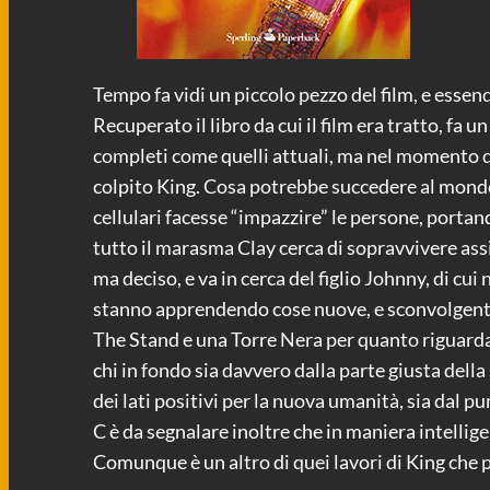
Tempo fa vidi un piccolo pezzo del film, e esse
Recuperato il libro da cui il film era tratto, fa
completi come quelli attuali, ma nel momento di
colpito King. Cosa potrebbe succedere al mondo, 
cellulari facesse “impazzire” le persone, portand
tutto il marasma Clay cerca di sopravvivere ass
ma deciso, e va in cerca del figlio Johnny, di cui
stanno apprendendo cose nuove, e sconvolgenti. 
The Stand e una Torre Nera per quanto riguarda
chi in fondo sia davvero dalla parte giusta dell
dei lati positivi per la nuova umanità, sia dal pu
C è da segnalare inoltre che in maniera intelli
Comunque è un altro di quei lavori di King che p