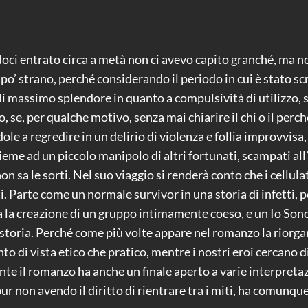
ndoci entrato circa a metà non ci avevo capito granché, ma 
 un po’ strano, perché considerando il periodo in cui è stato 
 massimo splendore in quanto a compulsività di utilizzo, si
se, per qualche motivo, senza mai chiarire il chi o il perc
ole a regredire in un delirio di violenza e follia improvvisa
ieme ad un piccolo manipolo di altri fortunati, scampati a
 non sa le sorti. Nel suo viaggio si renderà conto che i cellu
Parte come un normale survivor in una storia di infetti, poi
 la creazione di un gruppo intimamente coeso, e un Io Sono
a storia. Perché come più volte appare nel romanzo la riorg
nto di vista etico che pratico, mentre i nostri eroi cercano 
gente il romanzo ha anche un finale aperto a varie interpre
ur non avendo il diritto di rientrare tra i miti, ha comunque