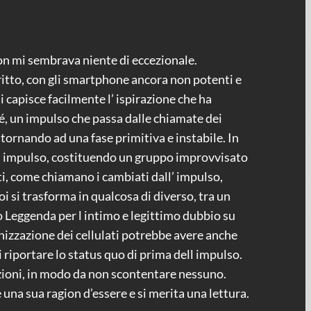
non mi sembrava niente di eccezionale.
scritto, con gli smartphone ancora non potenti e
 capisce facilmente l’ ispirazione che ha
hé, un impulso che passa dalle chiamate dei
, tornando ad una fase primitiva e instabile. In
ll’ impulso, costituendo un gruppo improvvisato
lati, come chiamano i cambiati dall’ impulso,
 si trasforma in qualcosa di diverso, tra un
 Leggenda per l intimo e legittimo dubbio su
anizzazione dei cellulati potrebbe avere anche
di riportare lo status quo di prima dell impulso.
tazioni, in modo da non scontentare nessuno.
 una sua ragion d’essere e si merita una lettura.