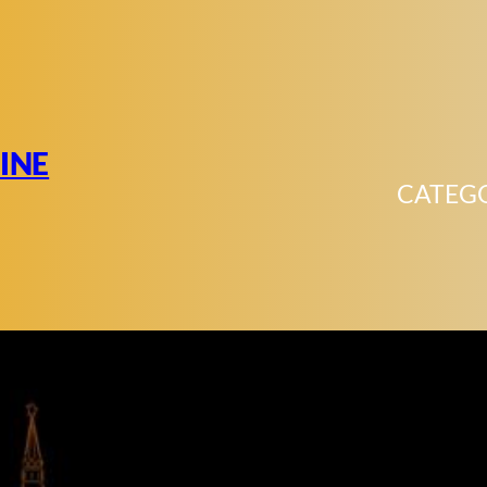
INE
CATEG