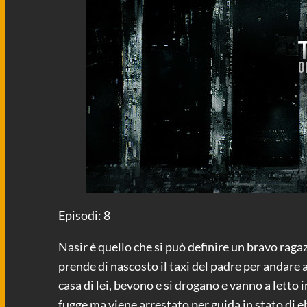
Episodi: 8
Nasir è quello che si può definire un bravo ragaz
prende di nascosto il taxi del padre per andare 
casa di lei, bevono e si drogano e vanno a letto
fugge ma viene arrestato per guida in stato di e