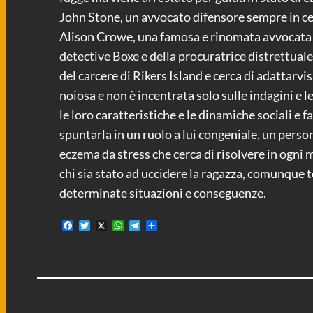
John Stone, un avvocato difensore sempre in ce
Alison Crowe, una famosa e rinomata avvocata ch
detective Boxe e della procuratrice distrettual
del carcere di Rikers Island e cerca di adattarvi
noiosa e non è incentrata solo sulle indagini e l
le loro caratteristiche e le dinamiche sociali e 
spuntarla in un ruolo a lui congeniale, un perso
eczema da stress che cerca di risolvere in ogni 
chi sia stato ad uccidere la ragazza, comunque t
determinate situazioni e conseguenze.
F
T
X
W
T
C
a
w
h
e
o
c
i
a
l
n
e
t
t
e
d
b
t
s
g
i
o
e
A
r
v
o
r
p
a
i
k
p
m
d