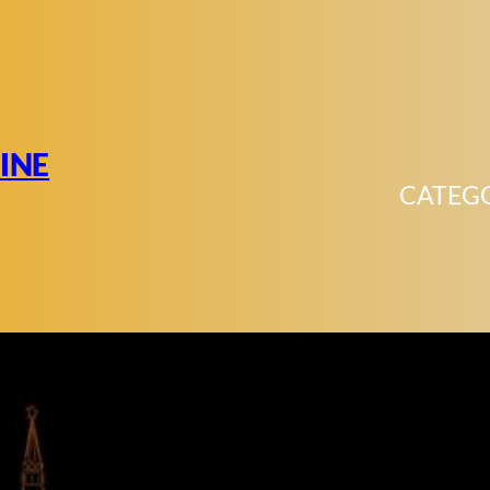
INE
CATEG