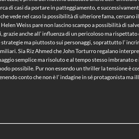
rca di casi da portare in patteggiamento, e successivament
e vede nel caso la possibilità di ulteriore fama, cercano i
e Helen Weiss pare non lascino scampo a possibilità di salv
si, grazie anche all’ influenza di un pericoloso ma rispettato
e strategie ma piuttosto sui personaggi, soprattutto l’ incri
familiari. Sia Riz Ahmed che John Torturro regalano interpret
naggio semplice ma risoluto e al tempo stesso imbranato e i
modo possibile. Pur non essendo un thriller la tensione è co
enendo conto che non è l’ indagine in sé protagonista ma ill