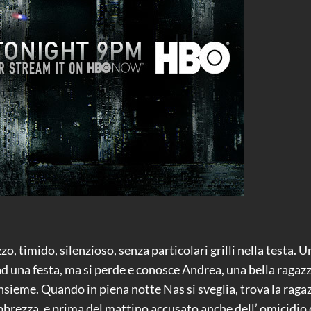
zo, timido, silenzioso, senza particolari grilli nella testa.
ad una festa, ma si perde e conosce Andrea, una bella ragazza
 insieme. Quando in piena notte Nas si sveglia, trova la rag
bbrezza, e prima del mattino accusato anche dell’ omicidio 