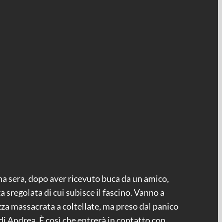
 Una sera, dopo aver ricevuto buca da un amico,
 sregolata di cui subisce il fascino. Vanno a
azza massacrata a coltellate, ma preso dal panico
di Andrea. È così che entrerà in contatto con