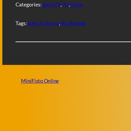
i
Categories:
Serie TV
, 
TV
, 
Varie
Tags:
John Turturro
, 
Riz Ahmed
MiniFisto Online