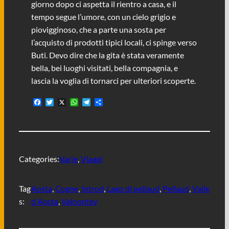
giorno dopo ci aspetta il rientro a casa, e il
tempo segue l’umore, con un cielo grigio e
piovigginoso, che a parte una sosta per
l’acquisto di prodotti tipici locali, ci spinge verso
Buti. Devo dire che la gita è stata veramente
bella, bei luoghi visitati, bella compagnia, e
lascia la voglia di tornarci per ulteriori scoperte.
F
T
X
W
T
C
a
w
h
e
o
c
i
a
l
n
e
t
t
e
d
b
t
s
g
i
o
e
A
r
v
o
r
p
a
i
Categories:
Varie
, 
Viaggi
k
p
m
d
i
Tag
Aosta
, 
Cogne
, 
Introd
, 
Lago di pellaud
, 
Pellaud
, 
Valle
s:
d Aosta
, 
Valnontey